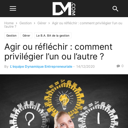
Home
Gestion
Gérer
Agir ou réfléchir : comment privilégier l’un ou
l’autre ?
Gestion
Gérer
Le B.A. BA de la gestion
Agir ou réfléchir : comment
privilégier l’un ou l’autre ?
0
By
L'équipe Dynamique Entrepreneuriale
-
14/12/2020