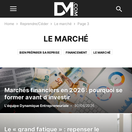
Home
Reprendre/Céder
Le marché
Page 3
LE MARCHÉ
BIEN PRÉPARER SA REPRISE
FINANCEMENT
LE MARCHÉ
TÉMOIGNAGES
VÉRIFIER L'ENTREPRISE
Marchés financiers en 2026 : pourquoi se
former avant d’investir
L'équipe Dynamique Entrepreneuriale
-
30/06/2026
Le « grand fatigue » : repenser le