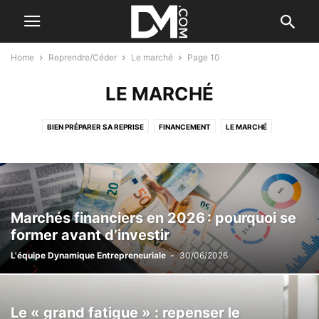
Home
Reprendre/Céder
Le marché
Page 10
LE MARCHÉ
BIEN PRÉPARER SA REPRISE
FINANCEMENT
LE MARCHÉ
TÉMOIGNAGES
VÉRIFIER L'ENTREPRISE
Marchés financiers en 2026 : pourquoi se
former avant d’investir
L'équipe Dynamique Entrepreneuriale
-
30/06/2026
Le « grand fatigue » : repenser le