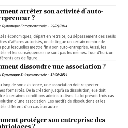
ment arrêter son activité d’auto-
repreneur ?
pe Dynamique Entrepreneuriale
-
29/09/2014
ultés économiques, départ en retraite, ou dépassement des seuils
ffres d'affaires autorisés, on distingue un certain nombre de
s pour lesquelles mettre fin à son auto-entreprise. Aussi, les
ités et les conséquences ne sont pas les mêmes. Tour d'horizon
fférents cas de figure.
ment dissoudre une association ?
pe Dynamique Entrepreneuriale
-
17/09/2014
u long de son existence, une association doit respecter
nes formalités. De la création jusqu’à sa dissolution, elle doit
re à certaines conditions administratives. La loi prévoit trois cas
solution d’une association. Les motifs de dissolutions et les
ités diffèrent d’un cas à un autre.
ment protéger son entreprise des
briolages ?