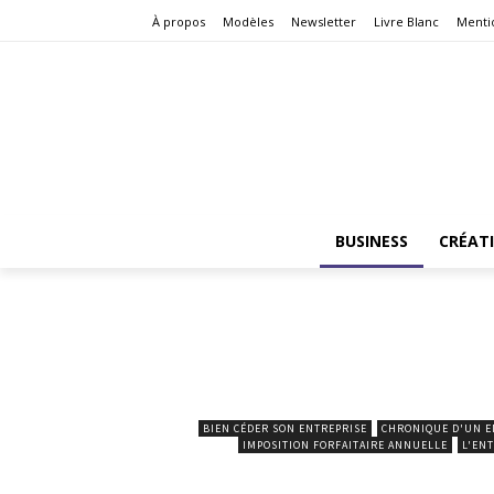
À propos
Modèles
Newsletter
Livre Blanc
Menti
BUSINESS
CRÉAT
BIEN CÉDER SON ENTREPRISE
CHRONIQUE D'UN 
IMPOSITION FORFAITAIRE ANNUELLE
L'EN