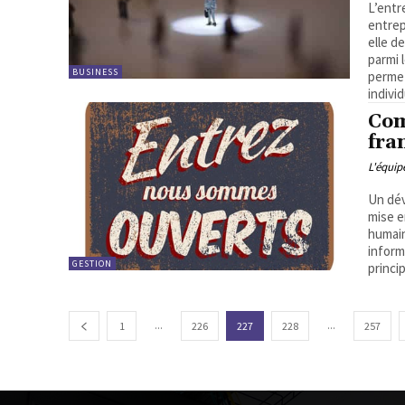
L’entr
entrep
elle d
parmi 
BUSINESS
permet
individ
Com
fra
L'équi
Un dév
mise e
humain
inform
GESTION
princi
...
...
1
226
227
228
257