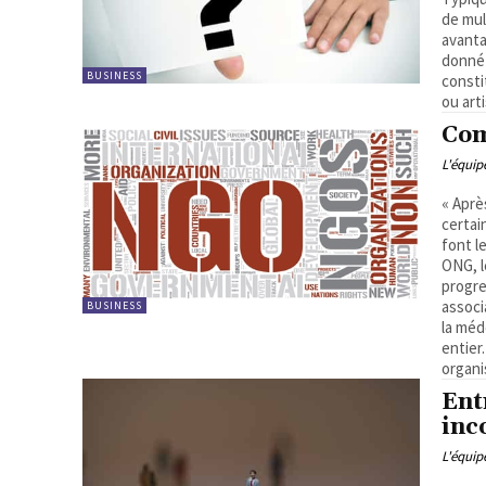
de mul
avanta
donné 
BUSINESS
consti
ou art
Com
L'équi
« Aprè
certai
font l
ONG, 
progre
associ
BUSINESS
la méd
entier. Comment procéder pour la naissance de votre pr
organi
Ent
inc
L'équi