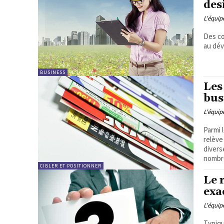
des
L'équi
Des co
au dév
BUSINESS
Les
bus
L'équi
Parmi 
relève
divers
nombre
CIBLER ET POSITIONNER
Le 
exa
L'équi
Typiqu