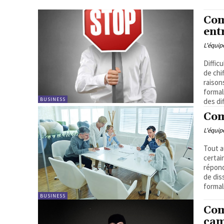
Com
ent
L'équi
Diffic
de chi
raison
formal
BUSINESS
des di
Com
L'équi
Tout a
certai
répond
de dis
formal
BUSINESS
Com
cam