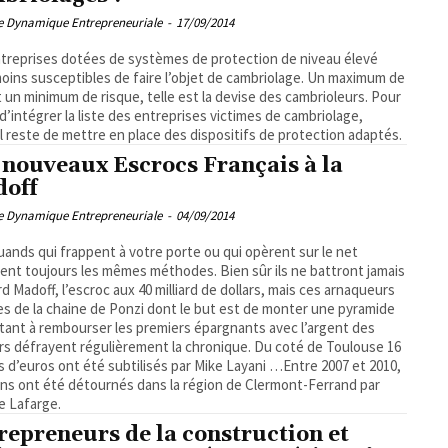
pe Dynamique Entrepreneuriale
-
17/09/2014
treprises dotées de systèmes de protection de niveau élevé
oins susceptibles de faire l’objet de cambriolage. Un maximum de
t un minimum de risque, telle est la devise des cambrioleurs. Pour
 d’intégrer la liste des entreprises victimes de cambriolage,
l reste de mettre en place des dispositifs de protection adaptés.
 nouveaux Escrocs Français à la
off
pe Dynamique Entrepreneuriale
-
04/09/2014
uands qui frappent à votre porte ou qui opèrent sur le net
ent toujours les mêmes méthodes. Bien sûr ils ne battront jamais
d Madoff, l’escroc aux 40 milliard de dollars, mais ces arnaqueurs
s de la chaine de Ponzi dont le but est de monter une pyramide
tant à rembourser les premiers épargnants avec l’argent des
défrayent régulièrement la chronique. Du coté de Toulouse 16
ns d’euros ont été subtilisés par Mike Layani …Entre 2007 et 2010,
ions ont été détournés dans la région de Clermont-Ferrand par
e Lafarge.
repreneurs de la construction et