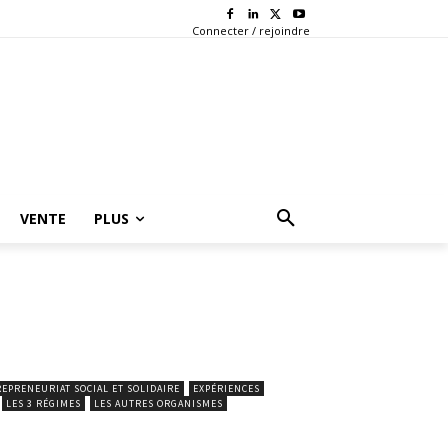
Connecter / rejoindre
VENTE
PLUS
EPRENEURIAT SOCIAL ET SOLIDAIRE
EXPÉRIENCES
LES 3 RÉGIMES
LES AUTRES ORGANISMES