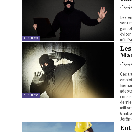
L'équi
Les en
sont m
gain e
éviter
BUSINESS
m’idéa
Les
Mad
L'équi
Ces tr
emploi
Bernar
adepte
BUSINESS
consis
derniers 
millio
6 mill
Jérôm
Ent