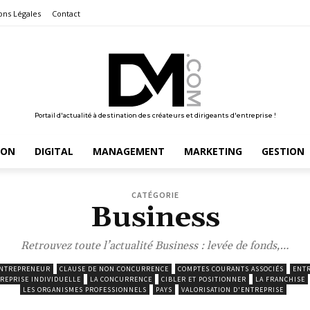
ons Légales
Contact
Portail d'actualité à destination des créateurs et dirigeants d'entreprise !
ION
DIGITAL
MANAGEMENT
MARKETING
GESTION
CATÉGORIE
Business
Retrouvez toute l’actualité Business : levée de fonds,…
ENTREPRENEUR
CLAUSE DE NON CONCURRENCE
COMPTES COURANTS ASSOCIÉS
ENTR
TREPRISE INDIVIDUELLE
LA CONCURRENCE
CIBLER ET POSITIONNER
LA FRANCHISE
LES ORGANISMES PROFESSIONNELS
PAYS
VALORISATION D'ENTREPRISE