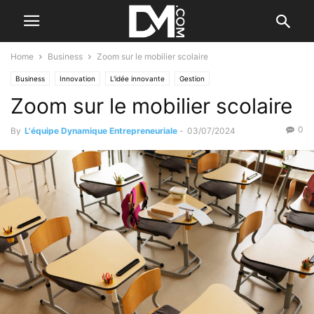
Home
Business
Zoom sur le mobilier scolaire
Business
Innovation
L'idée innovante
Gestion
Zoom sur le mobilier scolaire
L’installation de l'entreprise
0
By
L'équipe Dynamique Entrepreneuriale
-
03/07/2024