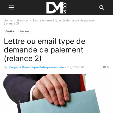
Home
Gestion
Lettre ou email type de demande de paiement
(relance 2)
Gestion
Modèle
Lettre ou email type de
demande de paiement
(relance 2)
0
By
L'équipe Dynamique Entrepreneuriale
-
03/12/2020