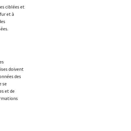
s ciblées et
fur et à
des
sées.
es
rises doivent
données des
e se
s et de
ormations