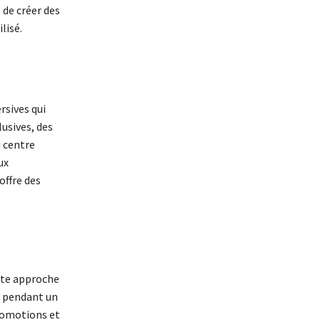
 de créer des
lisé.
rsives qui
lusives, des
u centre
ux
offre des
tte approche
s pendant un
romotions et