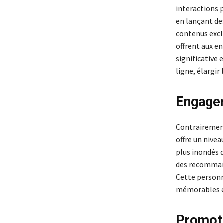
interactions p
en lançant des
contenus exclu
offrent aux e
significative 
ligne, élargi
Engagem
Contrairement
offre un nive
plus inondés d
des recommand
Cette personn
mémorables et
Promoti