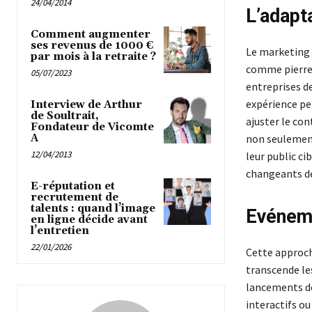
24/04/2014
L’adapta
Comment augmenter
ses revenus de 1000 €
Le marketing 
par mois à la retraite ?
comme pierre 
05/07/2023
entreprises de
expérience pe
Interview de Arthur
de Soultrait,
ajuster le co
Fondateur de Vicomte
A
non seuleme
12/04/2013
leur public ci
changeants de
E-réputation et
recrutement de
talents : quand l’image
Evéneme
en ligne décide avant
l’entretien
22/01/2026
Cette approch
transcende les
lancements de
interactifs ou