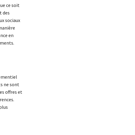
ue ce soit
t des
ux sociaux
 manière
ence en
ements.
ementiel
ts ne sont
s offres et
rences.
plus