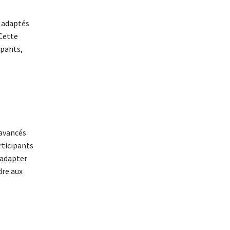
t adaptés
Cette
ipants,
 avancés
rticipants
’adapter
dre aux