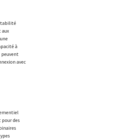
tabilité
t aux
 une
apacité à
s peuvent
onnexion avec
s
nementiel
t pour des
binaires
types