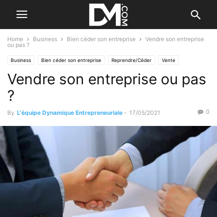
Home
Business
Bien céder son entreprise
Vendre son entreprise
ou pas ?
Business
Bien céder son entreprise
Reprendre/Céder
Vente
Vendre son entreprise ou pas
?
0
By
L'équipe Dynamique Entrepreneuriale
-
17/05/2021