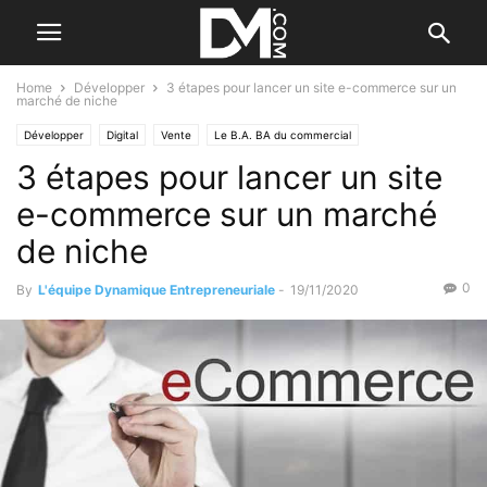
Home
Développer
3 étapes pour lancer un site e-commerce sur un
marché de niche
Développer
Digital
Vente
Le B.A. BA du commercial
3 étapes pour lancer un site
e-commerce sur un marché
de niche
0
By
L'équipe Dynamique Entrepreneuriale
-
19/11/2020