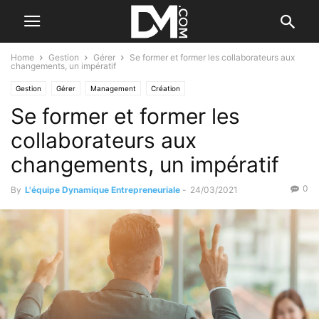
Home
Gestion
Gérer
Se former et former les collaborateurs aux
changements, un impératif
Gestion
Gérer
Management
Création
Se former et former les
Se former / Se faire accompagner
collaborateurs aux
changements, un impératif
0
By
L'équipe Dynamique Entrepreneuriale
-
24/03/2021