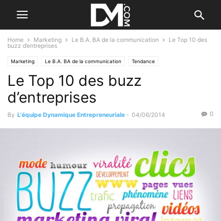
Home
Marketing
Le B.A. BA de la communication
Le Top 10 des
buzz d’entreprises
Marketing
Le B.A. BA de la communication
Tendance
Le Top 10 des buzz
d’entreprises
0
By
L'équipe Dynamique Entrepreneuriale
-
04/06/2014