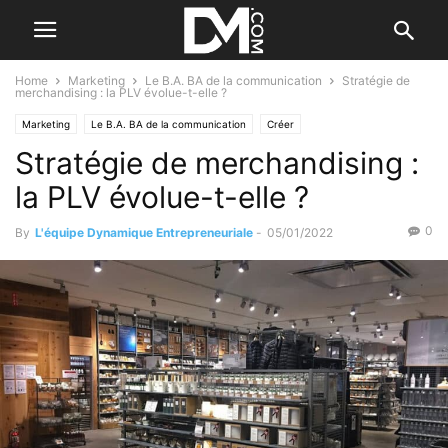
Home
Marketing
Le B.A. BA de la communication
Stratégie de
merchandising : la PLV évolue-t-elle ?
Marketing
Le B.A. BA de la communication
Créer
Stratégie de merchandising :
Les stratégies originales
la PLV évolue-t-elle ?
0
By
L'équipe Dynamique Entrepreneuriale
-
05/01/2022