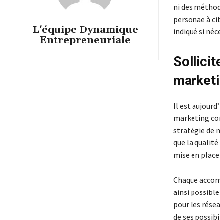
ni des méthod
personae à cib
L'équipe Dynamique
indiqué si néc
Entrepreneuriale
Sollicit
marketi
Il est aujourd’
marketing 
stratégie de 
que la qualité
mise en place 
Chaque accomp
ainsi possible
pour les résea
de ses possibi