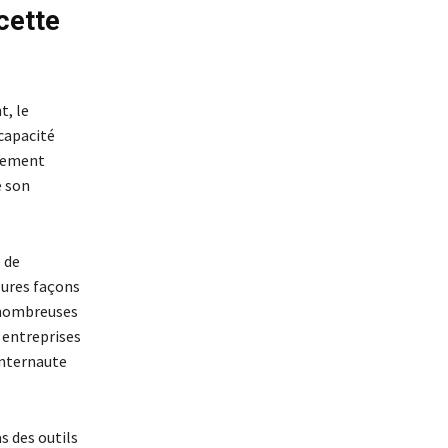
cette
t, le
capacité
alement
e son
 de
eures façons
e nombreuses
s entreprises
internaute
s des outils