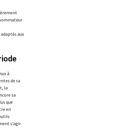
lièrement
onsommateur
s adaptés aux
riode
nus à
entes de sa
t, la
ncore sa
lus que
tre en
utils
ment s’agir