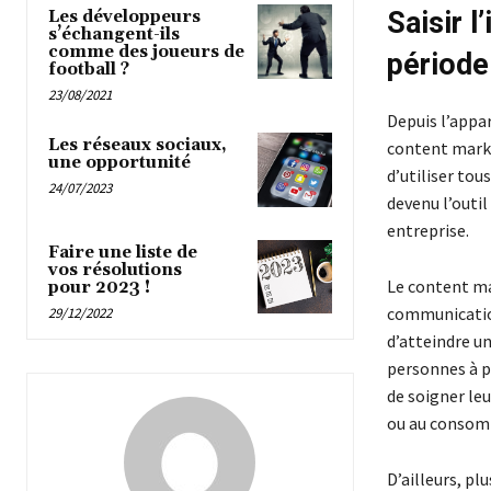
Saisir 
Les développeurs
s’échangent-ils
comme des joueurs de
période
football ?
23/08/2021
Depuis l’appa
Les réseaux sociaux,
content marke
une opportunité
d’utiliser tou
24/07/2023
devenu l’outi
entreprise.
Faire une liste de
vos résolutions
Le content ma
pour 2023 !
communication
29/12/2022
d’atteindre u
personnes à pa
de soigner le
ou au consomm
D’ailleurs, pl