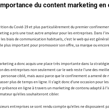
l’importance du content marketing en 
rition du Covid-19 et plus particulièrement du premier confinemen
ting a pris une tout autre ampleur pour les entreprises. Dans l’in
s les biais de communication habituels, c’est le web qui est génér
l le plus important pour promouvoir son offre, sa marque ou encor
rketing a donc acquis une place très importante dans la stratégie
 des entreprises non seulement car le web reste l’une des meill
n personae ciblé, mais aussi parce que le confinement a amené d
sser plus de temps en ligne. Il s’agit donc d’une occasion pour le
ur présence en ligne à travers un marketing de contenu adapté à l’
ateur qu’elles souhaiteront cibler.
usieurs entreprises se sont rendu compte qu’elles ne disposaient pa