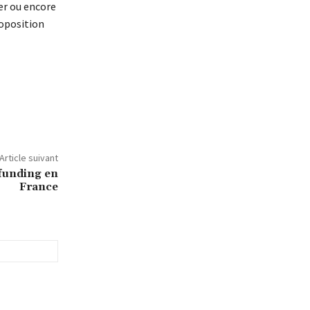
er ou encore
roposition
Article suivant
dfunding en
France