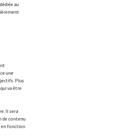
dédiée au
ulièrement
ent
ace une
ectifs. Plus
qui va être
. Il sera
on de contenu
e en fonction