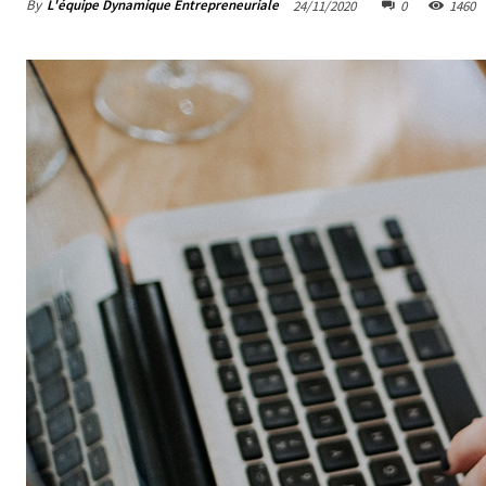
By
L'équipe Dynamique Entrepreneuriale
24/11/2020
0
1460