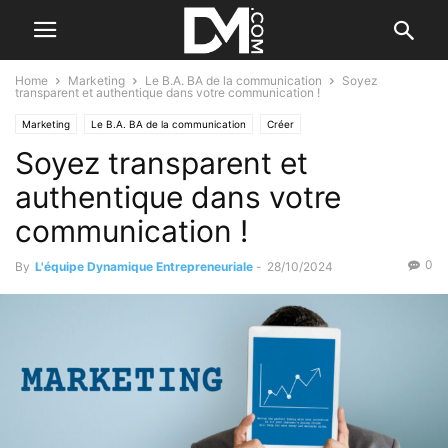
Home
Marketing
Le B.A. BA de la communication
Soyez
transparent et authentique dans votre communication !
Marketing
Le B.A. BA de la communication
Créer
Soyez transparent et
Le B.A. BA de la stratégie
authentique dans votre
communication !
0
By
L'équipe Dynamique Entrepreneuriale
-
28/10/2024