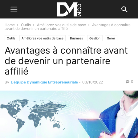
Home
Outils
Améliorez vos outils de base
Avantages à connaître
avant de devenir un partenaire affilié
Outils
Améliorez vos outils de base
Business
Gestion
Gérer
Avantages à connaître avant
L’installation de l'entreprise
Créer
Pour commencer
de devenir un partenaire
affilié
0
By
L'équipe Dynamique Entrepreneuriale
-
03/10/2022