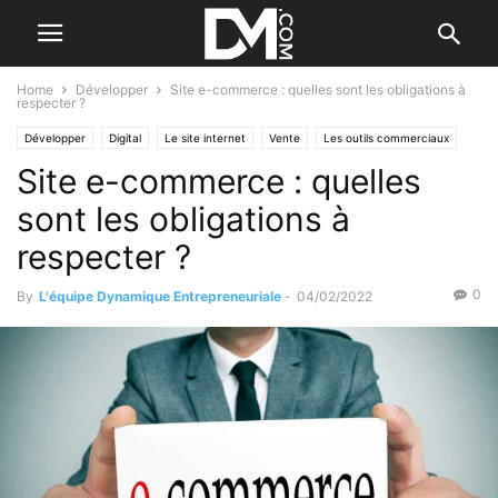
Home
Développer
Site e-commerce : quelles sont les obligations à
respecter ?
Développer
Digital
Le site internet
Vente
Les outils commerciaux
Site e-commerce : quelles
sont les obligations à
respecter ?
0
By
L'équipe Dynamique Entrepreneuriale
-
04/02/2022