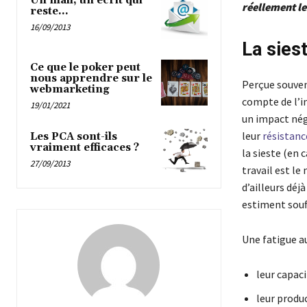
Un mail, un écrit qui
réellement les
reste…
16/09/2013
La siest
Ce que le poker peut
nous apprendre sur le
Perçue souven
webmarketing
compte de l’i
19/01/2021
un impact néga
leur
résistanc
Les PCA sont-ils
vraiment efficaces ?
la sieste (en 
27/09/2013
travail est le
d’ailleurs déj
estiment souff
Une fatigue a
leur capaci
leur produc