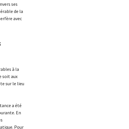
envers ses
férable de la
terfère avec
s
ables à la
e soit aux
e sur le lieu
rtance a été
ourante. En
es
atique. Pour