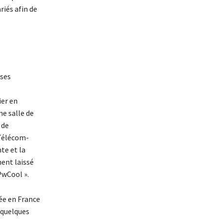
riés afin de
ises
ier en
ne salle de
 de
 Télécom-
te et la
ment laissé
PwCool ».
ée en France
 quelques