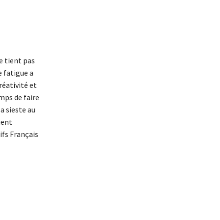
e tient pas
 fatigue a
réativité et
emps de faire
a sieste au
uent
tifs Français