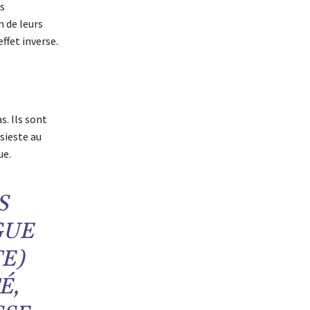
s
n de leurs
ffet inverse.
s. Ils sont
 sieste au
ue.
S
GUE
E)
É,