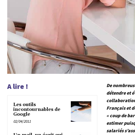
A lire !
De nombreuses
détendre et é
collaboration
Les outils
Français et d
incontournables de
Google
« coup de bar
02/04/2011
estimer puisq
salariés s’as