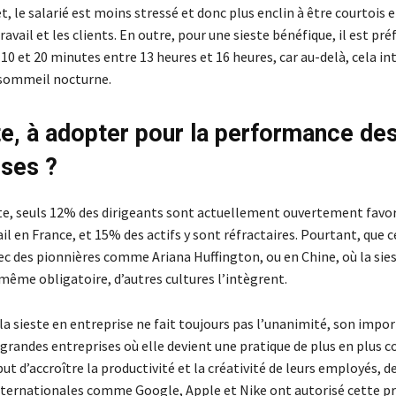
fet, le salarié est moins stressé et donc plus enclin à être courtois 
ravail et les clients. En outre, pour une sieste bénéfique, il est pré
10 et 20 minutes entre 13 heures et 16 heures, car au-delà, cela in
 sommeil nocturne.
te, à adopter pour la performance de
ises ?
te, seuls 12% des dirigeants sont actuellement ouvertement favor
ail en France, et 15% des actifs y sont réfractaires. Pourtant, que c
c des pionnières comme Ariana Huffington, ou en Chine, où la siest
 même obligatoire, d’autres cultures l’intègrent.
la sieste en entreprise ne fait toujours pas l’unanimité, son impo
grandes entreprises où elle devient une pratique de plus en plus c
 but d’accroître la productivité et la créativité de leurs employés, d
nternationales comme Google, Apple et Nike ont autorisé cette pr