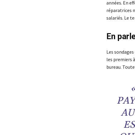
années. En ef
réparatrices n
salariés. Le t
En parl
Les sondages e
les premiers à
bureau. Toutef
PAY
AU
ES