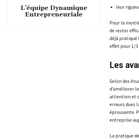
leur rigueu
L'équipe Dynamique
Entrepreneuriale
Pour la moitié
de rester effi
déjà pratiqué 
effet pour 1/3
Les ava
Selon des étud
d’améliorer le
attention et d
erreurs dues 
éprouvante. Pa
entreprise aug
La pratique d