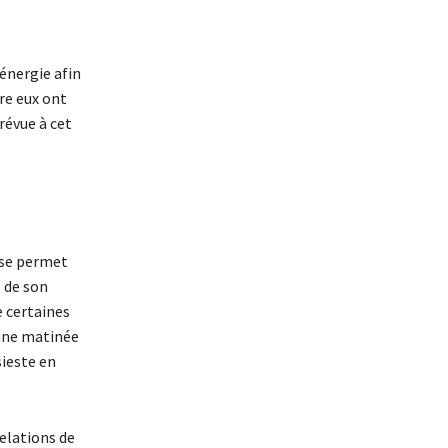
’énergie afin
tre eux ont
prévue à cet
ise permet
é de son
e certaines
 une matinée
sieste en
.
elations de