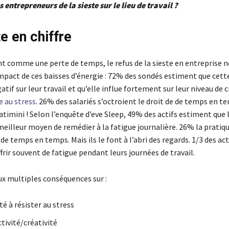
 entrepreneurs de la sieste sur le lieu de travail ?
e en chiffre
t comme une perte de temps, le refus de la sieste en entreprise n
mpact de ces baisses d’énergie : 72% des sondés estiment que cette
tif sur leur travail et qu’elle influe fortement sur leur niveau de c
e au stress
. 26% des salariés s’octroient le droit de de temps en t
catimini ! Selon l’enquête d’eve Sleep, 49% des actifs estiment que l
 meilleur moyen de remédier à la fatigue journalière. 26% la pratiq
à de temps en temps. Mais ils le font à l’abri des regards. 1/3 des ac
rir souvent de fatigue pendant leurs journées de travail.
ux multiples conséquences sur :
té à résister au stress
tivité/créativité