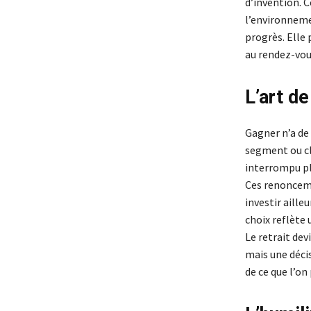
d’invention. C
l’environneme
progrès. Elle
au rendez-vou
L’art de
Gagner n’a de 
segment ou clo
interrompu p
Ces renoncemen
investir aille
choix reflète 
Le retrait dev
mais une décis
de ce que l’on