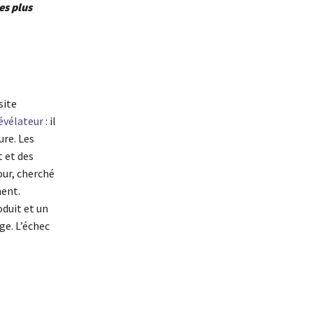
es plus
site
évélateur
: il
ure. Les
t et des
our, cherché
ment.
oduit et un
ge. L’échec