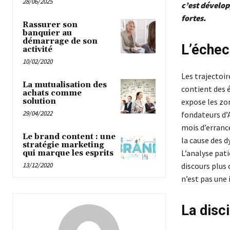
28/06/2025
c’est dévelop
fortes.
Rassurer son
banquier au
démarrage de son
L’échec
activité
10/02/2020
Les trajectoir
La mutualisation des
contient des é
achats comme
solution
expose les zon
29/04/2022
fondateurs d’A
mois d’erranc
Le brand content : une
la cause des 
stratégie marketing
L’analyse pati
qui marque les esprits
13/12/2020
discours plus 
n’est pas une
La disci