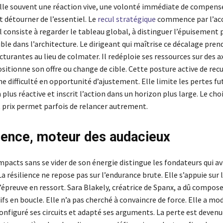
lle souvent une réaction vive, une volonté immédiate de compense
t détourner de l’essentiel. Le
recul stratégique
commence par l’acc
Il consiste à regarder le tableau global, à distinguer l’épuisement
ible dans l’architecture. Le dirigeant qui maîtrise ce décalage pren
cturantes au lieu de colmater. Il redéploie ses ressources sur des a
sitionne son offre ou change de cible. Cette posture active de recu
 difficulté en opportunité d’ajustement. Elle limite les pertes fu
 plus réactive et inscrit l’action dans un horizon plus large. Le cho
t prix permet parfois de relancer autrement.
lience, moteur des audacieux
mpacts sans se vider de son énergie distingue les fondateurs qui a
a résilience ne repose pas sur l’endurance brute. Elle s’appuie sur 
épreuve en ressort. Sara Blakely, créatrice de Spanx, a dû compose
fs en boucle. Elle n’a pas cherché à convaincre de force. Elle a mod
onfiguré ses circuits et adapté ses arguments. La perte est deven