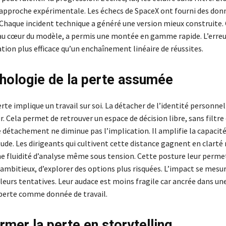
e approche expérimentale. Les échecs de SpaceX ont fourni des don
 Chaque incident technique a généré une version mieux construite. 
 au cœur du modèle, a permis une montée en gamme rapide. L’erre
tion plus efficace qu’un enchaînement linéaire de réussites.
hologie de la perte assumée
erte implique un travail sur soi. La détacher de l’identité personnel
. Cela permet de retrouver un espace de décision libre, sans filtr
 détachement ne diminue pas l’implication. Il amplifie la capacité
tude. Les dirigeants qui cultivent cette distance gagnent en clarté 
e fluidité d’analyse même sous tension. Cette posture leur perme
 ambitieux, d’explorer des options plus risquées. L’impact se mesur
leurs tentatives. Leur audace est moins fragile car ancrée dans u
a perte comme donnée de travail.
rmer la perte en storytelling