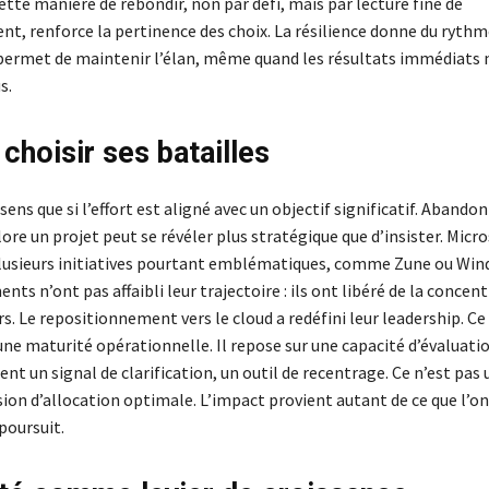
ette manière de rebondir, non par défi, mais par lecture fine de
nt, renforce la pertinence des choix. La résilience donne du rythm
 permet de maintenir l’élan, même quand les résultats immédiats 
s.
 choisir ses batailles
sens que si l’effort est aligné avec un objectif significatif. Abando
re un projet peut se révéler plus stratégique que d’insister. Micro
lusieurs initiatives pourtant emblématiques, comme Zune ou Wi
ts n’ont pas affaibli leur trajectoire : ils ont libéré de la concen
urs. Le repositionnement vers le cloud a redéfini leur leadership. Ce
une maturité opérationnelle. Il repose sur une capacité d’évaluati
ient un signal de clarification, un outil de recentrage. Ce n’est pas 
ion d’allocation optimale. L’impact provient autant de ce que l’on
 poursuit.