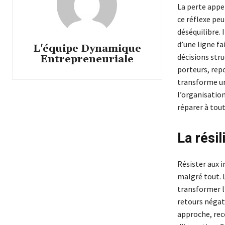
La perte appe
ce réflexe peu
déséquilibre. 
d’une ligne fa
L'équipe Dynamique
décisions stru
Entrepreneuriale
porteurs, repo
transforme une
l’organisation
réparer à tou
La rési
Résister aux i
malgré tout. L
transformer l’
retours négati
approche, rec