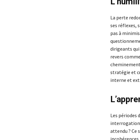
L’humil
La perte redon
ses réflexes, 
pas à minimise
questionnemen
dirigeants qu
revers comme 
cheminement g
stratégie et c
interne et ext
L’appre
Les périodes 
interrogations
attendu ? Ce 
incohérences, 