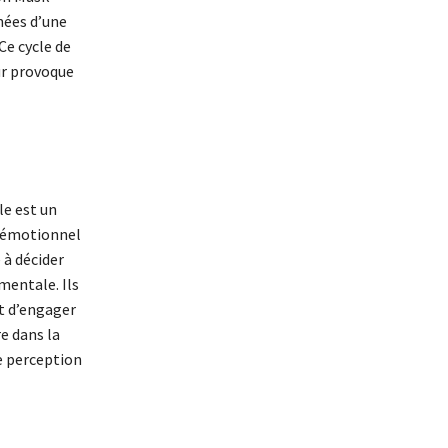
nées d’une
Ce cycle de
ur provoque
le est un
e émotionnel
 à décider
mentale. Ils
t d’engager
e dans la
ne perception