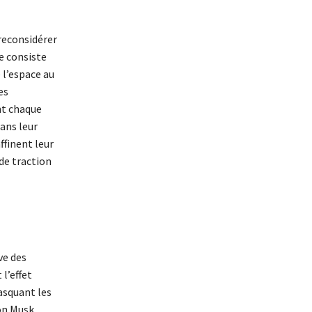
 reconsidérer
e consiste
e l’espace au
es
nt chaque
ans leur
ffinent leur
 de traction
ve des
 l’effet
asquant les
lon Musk