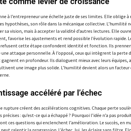
ité comme levier de croissance
ne à l’entrepreneur une échelle juste de ses limites. Elle oblige à
ses hypothèses, son rôle dans la mécanique collective. L’humilité n
r sa vision, mais à accepter la validité d’autres lectures. Elle ouvr
t, favorise les ajustements et rend possible l’évolution rapide. L
i refusent cette étape confondent identité et fonction. Ils prenne
une attaque personnelle. À l’opposé, ceux qui intègrent la perte d
agnent en profondeur. Ils dialoguent mieux avec leurs équipes, a
ultivent une image plus solide. L’humilité devient alors un facteur
erne.
ntissage accéléré par l’échec
de rupture créent des accélérations cognitives. Chaque perte soulè
 précises : qu’est-ce qui a échappé ? Pourquoi l’idée n’a pas produit
sont ces questions qui enclenchent l’amélioration. Le succès, en m
peut ralentir la progression. L’échec, lui, les éclaire sans filtre. E