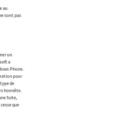
e au
ne sont pas
nner un
soft a
ndows Phone.
tration pour
 type de
on honnête.
une fuite,
 cesse que