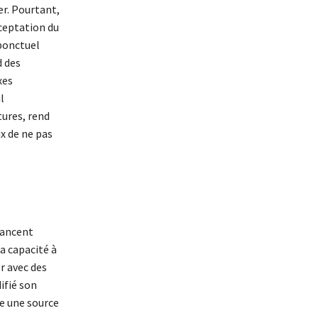
r. Pourtant,
eptation du
 ponctuel
d des
xes
l
tures, rend
ix de ne pas
vancent
la capacité à
r avec des
ifié son
ue une source