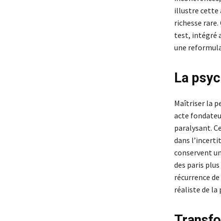
illustre cett
richesse rare.
test, intégré
une reformula
La psyc
Maîtriser la p
acte fondateur
paralysant. Ce
dans l’incerti
conservent un
des paris plus
récurrence de 
réaliste de l
Transfo