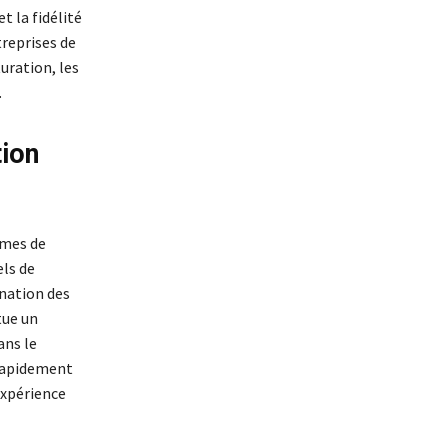
t la fidélité
reprises de
uration, les
.
tion
èmes de
els de
ination des
tue un
ans le
 rapidement
’expérience