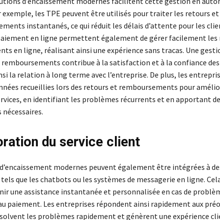
olutions d’encaissement modernes facilitent cette gestion en auto
 exemple, les TPE peuvent être utilisés pour traiter les retours et
ents instantanés, ce qui réduit les délais d’attente pour les clie
aiement en ligne permettent également de gérer facilement les 
s en ligne, réalisant ainsi une expérience sans tracas. Une gestio
 remboursements contribue à la satisfaction et à la confiance des 
si la relation à long terme avec l’entreprise. De plus, les entrepr
données recueillies lors des retours et remboursements pour amélio
rvices, en identifiant les problèmes récurrents et en apportant d
 nécessaires.
ration du service client
 d’encaissement modernes peuvent également être intégrées à des
, tels que les chatbots ou les systèmes de messagerie en ligne. Ce
enir une assistance instantanée et personnalisée en cas de problè
 au paiement. Les entreprises répondent ainsi rapidement aux pré
résolvent les problèmes rapidement et génèrent une expérience cli