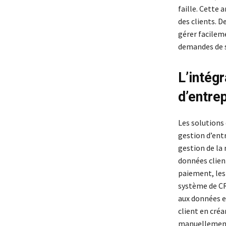
faille. Cette 
des clients. 
gérer facileme
demandes de s
L’intég
d’entre
Les solutions
gestion d’entr
gestion de la 
données client
paiement, les
système de CR
aux données et
client en créa
manuellement 