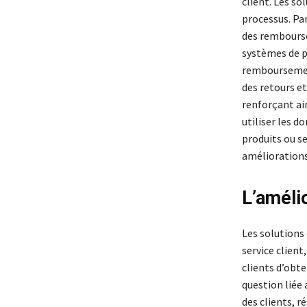
client. Les s
processus. Par
des remboursem
systèmes de p
remboursement
des retours et
renforçant ain
utiliser les 
produits ou se
améliorations
L’amélio
Les solutions
service client
clients d’obt
question liée
des clients, 