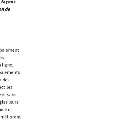
s façons
on de
e paiement
es
 ligne,
 paiements
r des
actiles
e et sans
gler leurs
ne. En
 améliorent