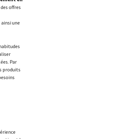
des offres
 ainsi une
 habitudes
aliser
ées. Par
s produits
besoins
périence