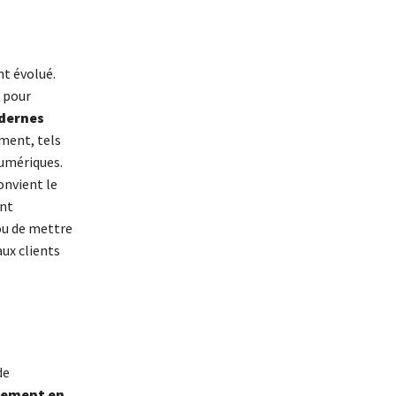
t évolué.
t pour
dernes
ment, tels
numériques.
onvient le
ent
ou de mettre
aux clients
de
iement en