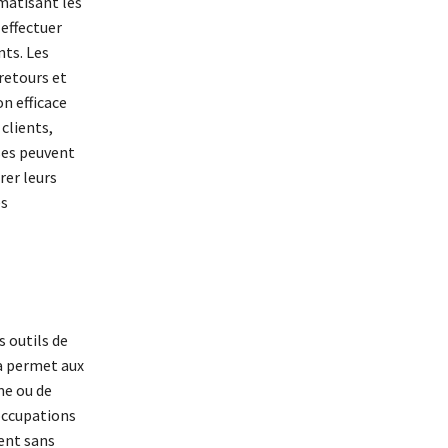
matisant les
 effectuer
nts. Les
retours et
n efficace
clients,
ises peuvent
rer leurs
es
 outils de
la permet aux
me ou de
occupations
ent sans