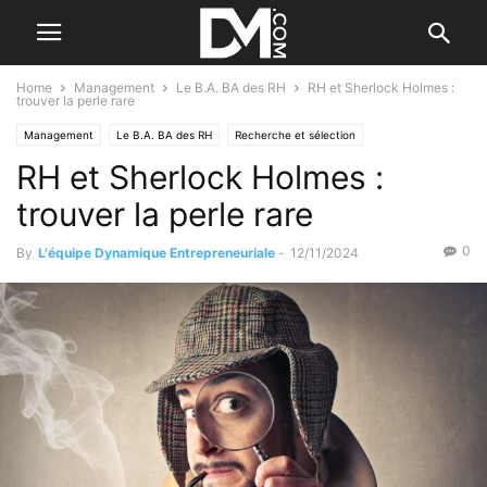
Home
Management
Le B.A. BA des RH
RH et Sherlock Holmes :
trouver la perle rare
Management
Le B.A. BA des RH
Recherche et sélection
RH et Sherlock Holmes :
trouver la perle rare
0
By
L'équipe Dynamique Entrepreneuriale
-
12/11/2024