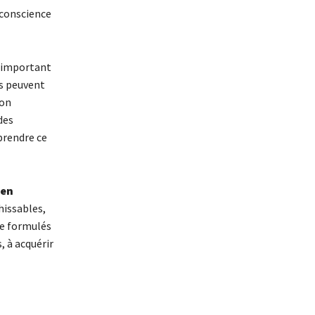
 conscience
t important
s peuvent
non
des
prendre ce
 en
hissables,
re formulés
, à acquérir