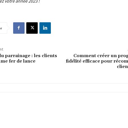
rez votre année 2023 !
er
nt
u parrainage : les clients
Comment créer un pro
me fer de lance
fidélité efficace pour réco
clien