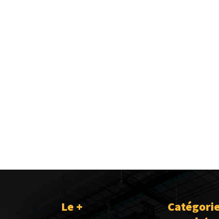
Le +
Catégori