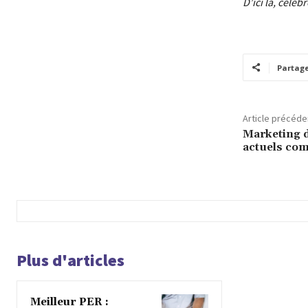
D’ici là, céléb
Partag
Article précéde
Marketing d
actuels com
Plus d'articles
Meilleur PER :