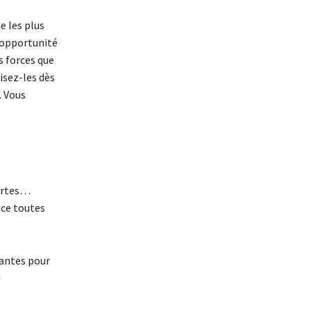
e les plus
e opportunité
es forces que
isez-les dès
. Vous
uvertes…
nce toutes
dantes pour
!