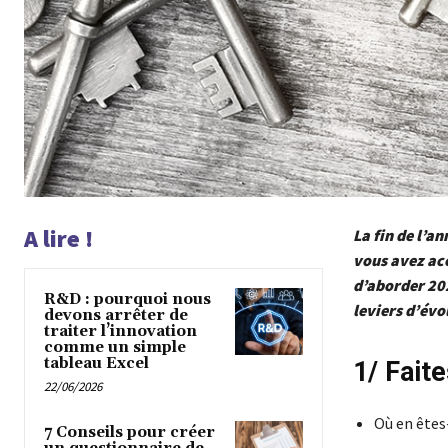
A lire !
La fin de l’a
vous avez acc
d’aborder 20
R&D : pourquoi nous
leviers d’évo
devons arrêter de
traiter l’innovation
comme un simple
tableau Excel
1/ Faite
22/06/2026
Où en êtes-
7 Conseils pour créer