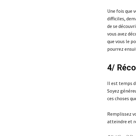
Une fois que v
difficiles, de
de se découvri
vous avez déco
que vous le p
pourrez ensui
4/ Réc
Il est temps d
Soyez généreu
ces choses qu
Remplissez vot
atteindre et r