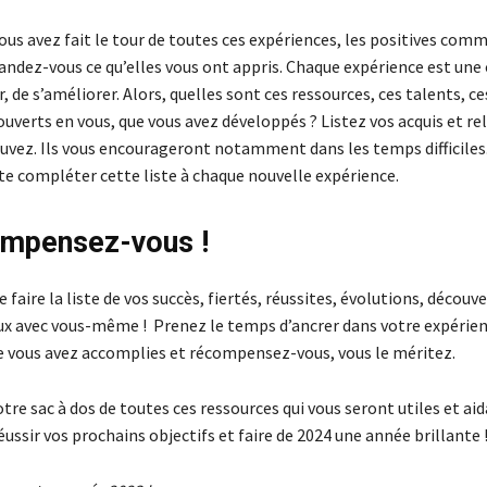
ous avez fait le tour de toutes ces expériences, les positives comm
mandez-vous ce qu’elles vous ont appris. Chaque expérience est un
r, de s’améliorer. Alors, quelles sont ces ressources, ces talents, c
uverts en vous, que vous avez développés ? Listez vos acquis et rel
ouvez. Ils vous encourageront notamment dans les temps difficiles
te compléter cette liste à chaque nouvelle expérience.
ompensez-vous !
e faire la liste de vos succès, fiertés, réussites, évolutions, déco
x avec vous-même ! Prenez le temps d’ancrer dans votre expérie
e vous avez accomplies et récompensez-vous, vous le méritez.
re sac à dos de toutes ces ressources qui vous seront utiles et ai
éussir vos prochains objectifs et faire de 2024 une année brillante 