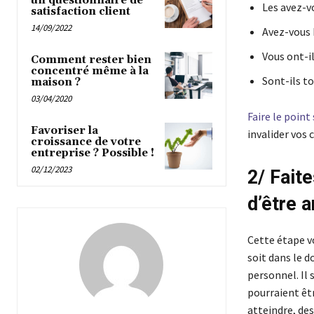
un questionnaire de
Les avez-v
satisfaction client
14/09/2022
Avez-vous b
Vous ont-il
Comment rester bien
concentré même à la
Sont-ils to
maison ?
03/04/2020
Faire le point
Favoriser la
invalider vos c
croissance de votre
entreprise ? Possible !
02/12/2023
2/ Faite
d’être 
Cette étape v
soit dans le 
personnel. Il 
pourraient êt
atteindre, de