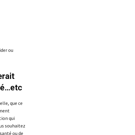
ider ou
erait
uré…etc
elle, que ce
ement
tion qui
ous souhaitez
 santé ou de