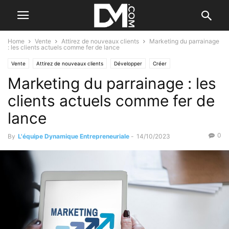
Home
Vente
Attirez de nouveaux clients
Marketing du parrainage
: les clients actuels comme fer de lance
Vente
Attirez de nouveaux clients
Développer
Créer
Marketing du parrainage : les
Le B.A. BA de la stratégie
Les stratégies originales
Marketing
Tendance
Par les nouvelles tendances
clients actuels comme fer de
lance
0
By
L'équipe Dynamique Entrepreneuriale
-
14/10/2023