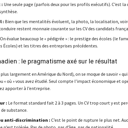
 :
Une seule page (parfois deux pour les profils exécutifs). C’est la 
 synthèse.
l :
Bien que les mentalités évoluent, la photo, la localisation, voire
conduire restent monnaie courante sur les CV des candidats frança
On évalue beaucoup le « pédigrée » : le prestige des écoles (le fa
 Écoles) et les titres des entreprises précédentes.
adien : le pragmatisme axé sur le résultat
 plus largement en Amérique du Nord), on se moque de savoir « qui 
u « où » vous avez étudié. Seul compte l’impact économique et op
z apporter à l’entreprise.
ur :
Le format standard fait 2 à 3 pages. Un CV trop court y est p
de substance.
eu anti-discrimination :
C’est le point de rupture le plus net. A
 n’est tolérée. Pas de photo, pas d’âge, pas de nationalité.