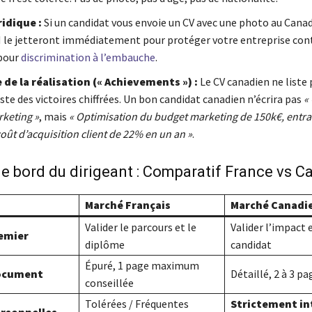
ridique :
Si un candidat vous envoie un CV avec une photo au Canad
 le jetteront immédiatement pour protéger votre entreprise con
pour
discrimination à l’embauche
.
 de la réalisation (« Achievements ») :
Le CV canadien ne liste 
liste des victoires chiffrées. Un bon candidat canadien n’écrira pas
«
keting »
, mais
« Optimisation du budget marketing de 150k€, entra
oût d’acquisition client de 22% en un an »
.
e bord du dirigeant : Comparatif France vs 
Marché Français
Marché Canadi
Valider le parcours et le
Valider l’impact 
remier
diplôme
candidat
Épuré, 1 page maximum
document
Détaillé, 2 à 3 pa
conseillée
Tolérées / Fréquentes
Strictement in