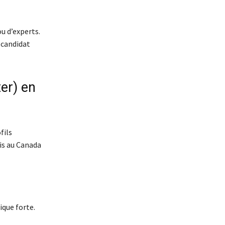
ou d’experts.
 candidat
ter) en
fils
ais au Canada
ique forte.