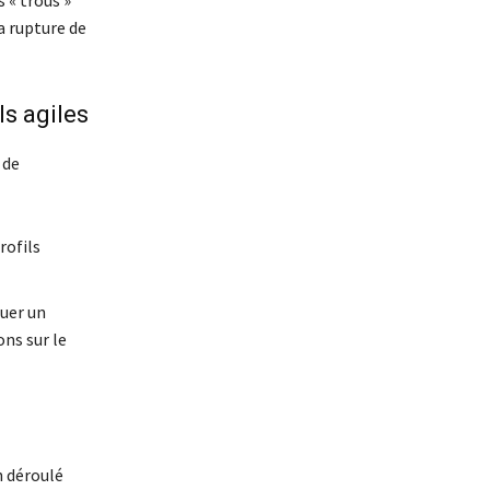
 « trous »
a rupture de
ls agiles
 de
rofils
quer un
ns sur le
n déroulé