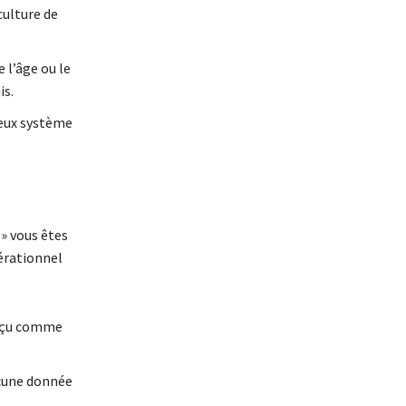
culture de
 l’âge ou le
is.
meux système
» vous êtes
érationnel
erçu comme
ucune donnée