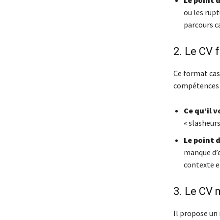
Le point 
ou les rupt
parcours c
2. Le CV 
Ce format cas
compétences (
Ce qu’il v
« slasheur
Le point 
manque d’e
contexte et
3. Le CV 
Il propose un