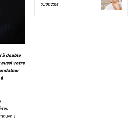
04/08/2026
l à double
 aussi votre
fondateur
 à
s
ères
 mauvais