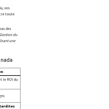
a, vos
tre toute
pas des
 Gestion du
înant une
Canada
en
et le ROI du
ges
terdites