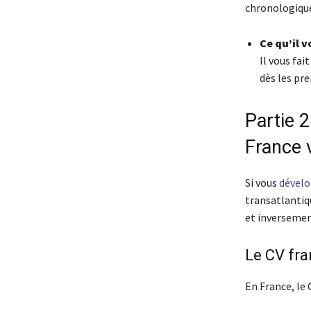
chronologique
Ce qu’il v
Il vous fai
dès les pr
Partie 2
France 
Si vous
dévelo
transatlantiqu
et inversemen
Le CV fran
En France, le 