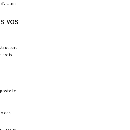
 d’avance.
ns vos
 structure
 trois
 poste le
on des