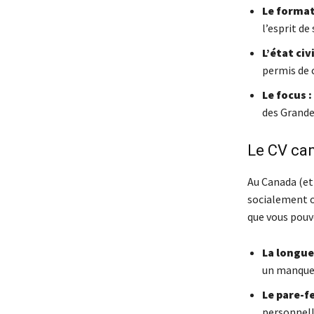
Le format
l’esprit de
L’état civi
permis de 
Le focus :
des Grandes
Le CV can
Au Canada (et
socialement o
que vous pouve
La longue
un manque 
Le pare-f
personnelle