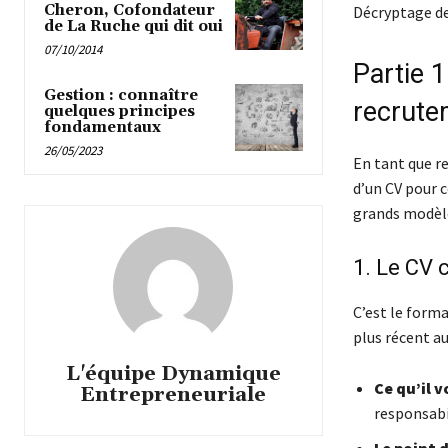
Cheron, Cofondateur
Décryptage des
de La Ruche qui dit oui
07/10/2014
Partie 1
Gestion : connaître
recrute
quelques principes
fondamentaux
26/05/2023
En tant que re
d’un CV pour c
grands modèl
1. Le CV 
C’est le forma
plus récent au
L'équipe Dynamique
Ce qu’il v
Entrepreneuriale
responsabi