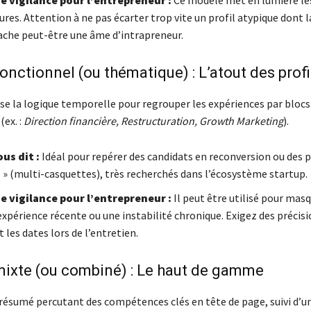
de vigilance pour l’entrepreneur :
Ce modèle met en lumière les
ures. Attention à ne pas écarter trop vite un profil atypique dont l
ache peut-être une âme d’intrapreneur.
fonctionnel (ou thématique) : L’atout des profi
se la logique temporelle pour regrouper les expériences par blocs
ex. :
Direction financière, Restructuration, Growth Marketing
).
ous dit :
Idéal pour repérer des candidats en reconversion ou des p
s » (multi-casquettes), très recherchés dans l’écosystème startup.
de vigilance pour l’entrepreneur :
Il peut être utilisé pour mas
xpérience récente ou une instabilité chronique. Exigez des précisio
 les dates lors de l’entretien.
mixte (ou combiné) : Le haut de gamme
 résumé percutant des compétences clés en tête de page, suivi d’u