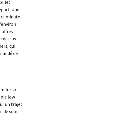
billet
épart. Une
ère minute
d’environ
 offres
r dessus
ers, qui
mmandé de
endre sa
gnie low
ur un trajet
on de sept