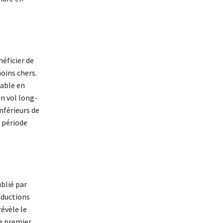
néficier de
moins chers.
dable en
n vol long-
inférieurs de
a période
lié par
éductions
révèle le
le premier