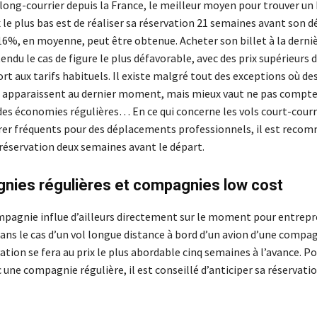
long-courrier depuis la France, le meilleur moyen pour trouver un 
x le plus bas est de réaliser sa réservation 21 semaines avant son d
6%, en moyenne, peut être obtenue. Acheter son billet à la derni
endu le cas de figure le plus défavorable, avec des prix supérieurs 
t aux tarifs habituels. Il existe malgré tout des exceptions où des
 apparaissent au dernier moment, mais mieux vaut ne pas compte
des économies régulières… En ce qui concerne les vols court-courri
rer fréquents pour des déplacements professionnels, il est reco
 réservation deux semaines avant le départ.
nies régulières et compagnies low cost
mpagnie influe d’ailleurs directement sur le moment pour entrepr
Dans le cas d’un vol longue distance à bord d’un avion d’une compa
vation se fera au prix le plus abordable cinq semaines à l’avance. Po
 une compagnie régulière, il est conseillé d’anticiper sa réservati