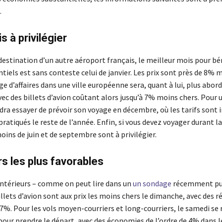
.
s à privilégier
destination d’un autre aéroport français, le meilleur mois pour bé
ntiels est sans conteste celui de janvier. Les prix sont près de 8% 
e d’affaires dans une ville européenne sera, quant à lui, plus abor
c des billets d’avion coûtant alors jusqu’à 7% moins chers. Pour u
audra essayer de prévoir son voyage en décembre, où les tarifs sont 
pratiqués le reste de l’année. Enfin, si vous devez voyager durant l
moins de juin et de septembre sont à privilégier.
rs les plus favorables
 intérieurs – comme on peut lire dans un
un sondage
récemment pub
llets d’avion sont aux prix les moins chers le dimanche, avec des r
 7%. Pour les vols moyen-courriers et long-courriers, le samedi se 
pour prendre le départ, avec des économies de l’ordre de 4% dans 