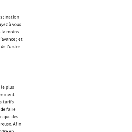
estination
ayez à vous
n la moins
’avance ; et
de l’ordre
 le plus
ièrement
s tarifs
 de faire
in que des
reuse. Afin
ndre en