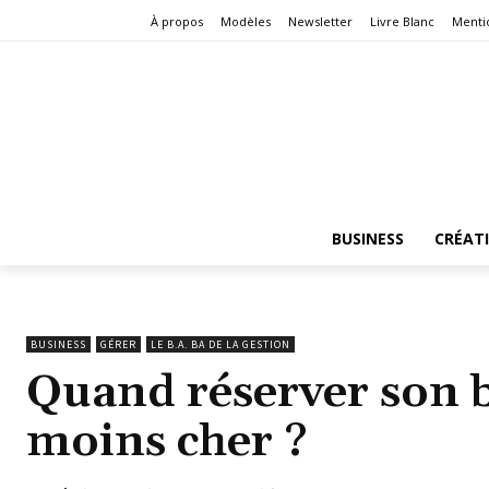
À propos
Modèles
Newsletter
Livre Blanc
Menti
BUSINESS
CRÉAT
BUSINESS
GÉRER
LE B.A. BA DE LA GESTION
Quand réserver son b
moins cher ?