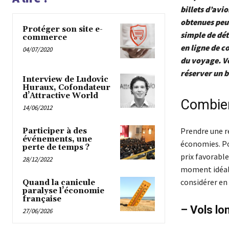
billets d’avi
obtenues peuv
Protéger son site e-
simple de dé
commerce
en ligne de c
04/07/2020
du voyage. Vo
réserver un b
Interview de Ludovic
Huraux, Cofondateur
d’Attractive World
Combien
14/06/2012
Prendre une ré
Participer à des
événements, une
économies. Po
perte de temps ?
prix favorable
28/12/2022
moment idéal 
considérer en 
Quand la canicule
paralyse l’économie
française
– Vols lo
27/06/2026