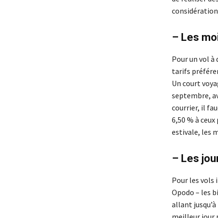
considération
– Les moi
Pour un vol à 
tarifs préfére
Un court voyag
septembre, ave
courrier, il f
6,50 % à ceux 
estivale, les 
– Les jou
Pour les vols
Opodo – les bi
allant jusqu’à
meilleur jour 