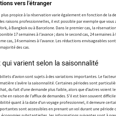
tions vers l’étranger
plus propice à la réservation varie également en fonction de la d
des raisons professionnelles, il est possible par exemple que vous 
York, à Bangkok ou à Barcelone. Dans le premier cas, la réservatio
ponible 17 semaines à l’avance ; dans le second cas, 24 semaines à l
ème cas, 14 semaines à l’avance. Les réductions envisageables sont 
majorité des cas.
 qui varient selon la saisonnalité
 billets d’avion sont sujets à des variations importantes. Le facteur
 matière s’avère la saisonnalité. Certaines périodes sont particul
chat, du fait d’une demande plus faible, alors que d’autres voient le
che en raison de l’afflux de demandes. S’il est bien souvent difficile
ibilité quant à la date d’un voyage professionnel, il demeure certa
portantes sont accessibles en prenant un vol durant une période c
es économies substantielles, les informations suivantes sont à pre