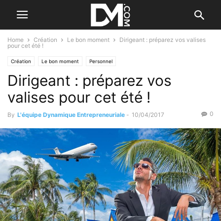
Home
Création
Le bon moment
Dirigeant : préparez vos valises
pour cet été !
Création
Le bon moment
Personnel
Dirigeant : préparez vos
valises pour cet été !
0
By
L'équipe Dynamique Entrepreneuriale
-
10/04/2017