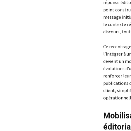
réponse éditor
point construi
message initia
le contexte ré
discours, tout
Ce recentrage 
l’intégrer à 
devient un mod
évolutions d’
renforcer leur
publications d
client, simpl
opérationnelle
Mobilis
éditoria