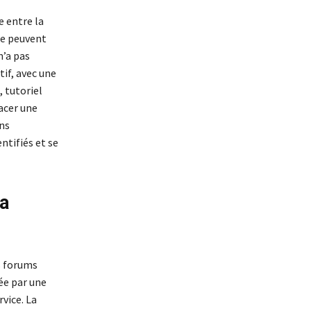
e entre la
ue peuvent
n’a pas
tif, avec une
, tutoriel
acer une
ns
ntifiés et se
la
es forums
ée par une
vice. La