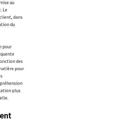
 mise au
. Le
client, dans
ation du
n pour
équente
fonction des
matière pour
es
ompréhension
tation plus
elle.
ment