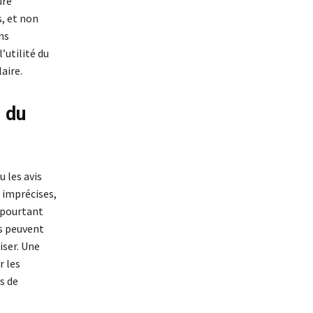
ure
s, et non
ns
’utilité du
aire.
s du
 les avis
 imprécises,
 pourtant
s peuvent
iser. Une
r les
s de