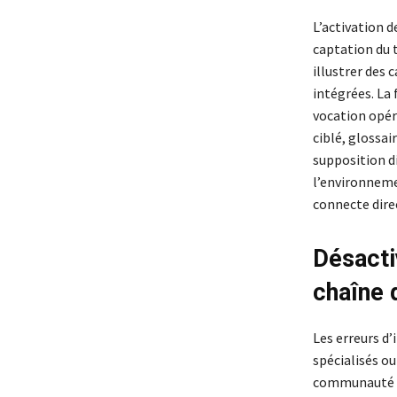
L’activation d
captation du t
illustrer des 
intégrées. La 
vocation opéra
ciblé, glossai
supposition d
l’environnemen
connecte dire
Désacti
chaîne 
Les erreurs d’
spécialisés o
communauté pe