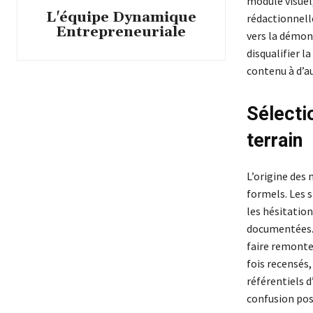
module visuel
L'équipe Dynamique
rédactionnelle
Entrepreneuriale
vers la démons
disqualifier l
contenu à d’a
Sélecti
terrain
L’origine des 
formels. Les 
les hésitatio
documentées.
faire remonter
fois recensés
référentiels 
confusion poss