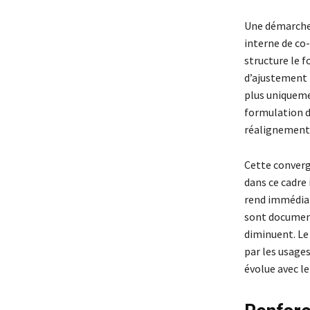
Une démarche 
interne de co
structure le f
d’ajustement 
plus uniquemen
formulation d
réalignement 
Cette converg
dans ce cadre 
rend immédiate
sont document
diminuent. Le
par les usages
évolue avec le