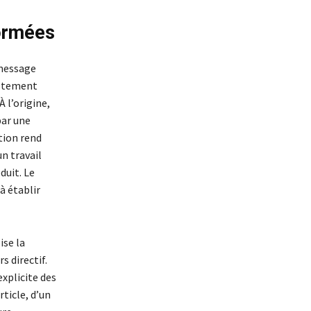
formées
 message
ustement
 l’origine,
par une
tion rend
un travail
duit. Le
à établir
ise la
s directif.
explicite des
ticle, d’un