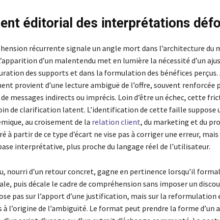
ent éditorial des interprétations dé
ension récurrente signale un angle mort dans l’architecture du
’apparition d’un malentendu met en lumière la nécessité d’un aj
uration des supports et dans la formulation des bénéfices perçus. À
ent provient d’une lecture ambiguë de l’offre, souvent renforcée 
e messages indirects ou imprécis. Loin d’être un échec, cette fric
oin de clarification latent. L’identification de cette faille suppose 
émique, au croisement de la
relation client
, du marketing et du pro
 à partir de ce type d’écart ne vise pas à corriger une erreur, mais 
ase interprétative, plus proche du langage réel de l’utilisateur.
, nourri d’un retour concret, gagne en pertinence lorsqu’il formal
iale, puis décale le cadre de compréhension sans imposer un discour
ose pas sur l’apport d’une justification, mais sur la reformulation 
à l’origine de l’ambiguïté. Le format peut prendre la forme d’un ar