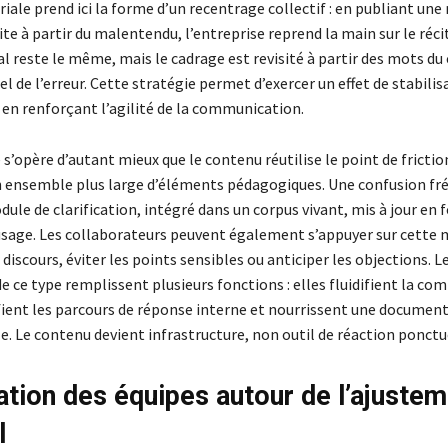
iale prend ici la forme d’un recentrage collectif : en publiant une
te à partir du malentendu, l’entreprise reprend la main sur le récit
l reste le même, mais le cadrage est revisité à partir des mots du 
el de l’erreur. Cette stratégie permet d’exercer un effet de stabilis
 en renforçant l’agilité de la communication.
s’opère d’autant mieux que le contenu réutilise le point de frictio
un ensemble plus large d’éléments pédagogiques. Une confusion fr
ule de clarification, intégré dans un corpus vivant, mis à jour en 
usage. Les collaborateurs peuvent également s’appuyer sur cette 
 discours, éviter les points sensibles ou anticiper les objections. L
e ce type remplissent plusieurs fonctions : elles fluidifient la c
ifient les parcours de réponse interne et nourrissent une documen
. Le contenu devient infrastructure, non outil de réaction ponctu
ation des équipes autour de l’ajuste
l