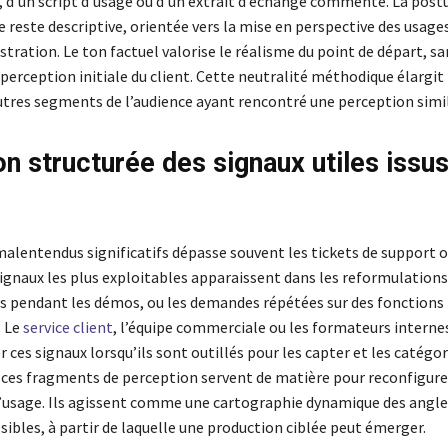
, d’un script d’usage ou d’un extrait d’échange commenté. La post
 reste descriptive, orientée vers la mise en perspective des usage
tration. Le ton factuel valorise le réalisme du point de départ, sa
a perception initiale du client. Cette neutralité méthodique élargit l
utres segments de l’audience ayant rencontré une perception simil
on structurée des signaux utiles issu
malentendus significatifs dépasse souvent les tickets de support ou
signaux les plus exploitables apparaissent dans les reformulations
ns pendant les démos, ou les demandes répétées sur des fonctions
 Le
service client
, l’équipe commerciale ou les formateurs interne
 ces signaux lorsqu’ils sont outillés pour les capter et les catégor
, ces fragments de perception servent de matière pour reconfigure
d’usage. Ils agissent comme une cartographie dynamique des angle
ibles, à partir de laquelle une production ciblée peut émerger.