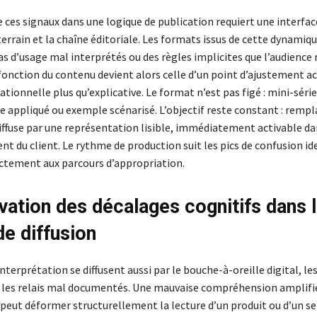
e ces signaux dans une logique de publication requiert une interfac
errain et la chaîne éditoriale. Les formats issus de cette dynamiq
cas d’usage mal interprétés ou des règles implicites que l’audience 
fonction du contenu devient alors celle d’un point d’ajustement ac
tionnelle plus qu’explicative. Le format n’est pas figé : mini-série
re appliqué ou exemple scénarisé. L’objectif reste constant : rempl
iffuse par une représentation lisible, immédiatement activable da
t du client. Le rythme de production suit les pics de confusion ide
ctement aux parcours d’appropriation.
vation des décalages cognitifs dans 
de diffusion
interprétation se diffusent aussi par le bouche-à-oreille digital, l
u les relais mal documentés. Une mauvaise compréhension amplifi
ut déformer structurellement la lecture d’un produit ou d’un ser