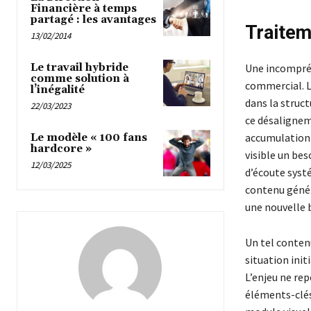
Financière à temps
partagé : les avantages
Traitem
13/02/2014
Une incompréh
Le travail hybride
comme solution à
commercial. L
l’inégalité
dans la struct
22/03/2023
ce désalignem
accumulation d
Le modèle « 100 fans
hardcore »
visible un bes
12/03/2025
d’écoute syst
contenu généré
une nouvelle b
Un tel contenu
situation init
L’enjeu ne rep
éléments-clés 