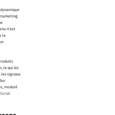
e dynamique
 marketing
ne
enu n’est
s la
un
produits
 ce qui les
s les signaux
dus
ps, modulé
torial