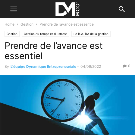
Home
Gestion
Prendre de l’avance est essentiel
Gestion
Gestion du temps et du stress
Le B.A. BA de la gestion
Prendre de l’avance est
Management
essentiel
0
By
L'équipe Dynamique Entrepreneuriale
-
04/09/2022