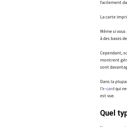
facilement da
La carte impr
Même si vous n
à des bases d
Cependant, so
montrent géné
sont davantag
Dans la plupar
l’
e-card
qui ne
est vue.
Quel ty