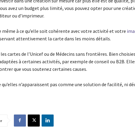
vestir dans une création sur mesure car plus elle est de qualité, pl
 vous avez un budget plus limité, vous pouvez opter pour une créat
diteur ou d’imprimeur.
e même à ce qu’elle soit cohérente avec votre activité et votre
ima
ervant attentivement la carte dans les moins détails.
 les cartes de l’Unicef ou de Médecins sans frontières. Bien choisies
adaptées à certaines activités, par exemple de conseil ou B2B. Ell
trer que vous soutenez certaines causes.
 qu’elles n’apparaissent pas comme une solution de facilité, ni dé
er