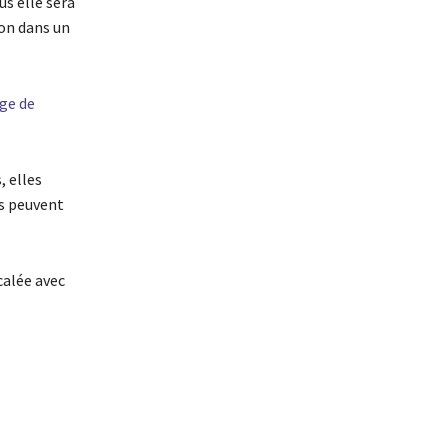
us elle sera
ion dans un
ge de
, elles
es peuvent
calée avec