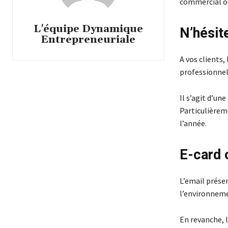
commercial ou
L'équipe Dynamique
N’hésit
Entrepreneuriale
A vos clients,
professionnels
Il s’agit d’un
Particulièreme
l’année.
E-card 
L’email présen
l’environnem
En revanche, 