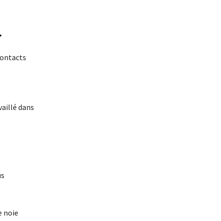
.
 contacts
vaillé dans
us
e noie