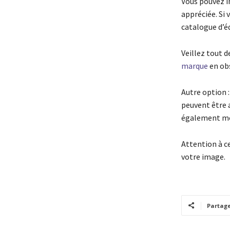
Vous pouvez in
appréciée. Si
catalogue d’é
Veillez tout d
marque
en obs
Autre option :
peuvent être 
également mon
Attention à ce
votre image.
Partag