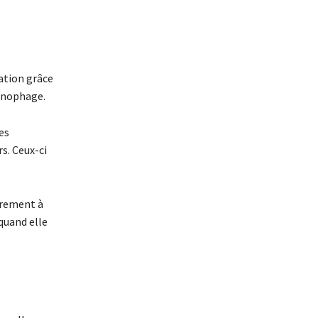
cation grâce
onophage.
es
s. Ceux-ci
airement à
 quand elle