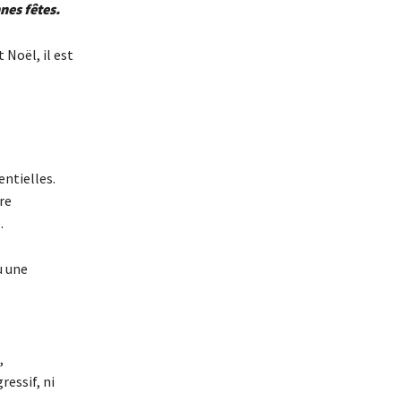
nes fêtes.
Noël, il est
entielles.
re
.
u une
,
ressif, ni