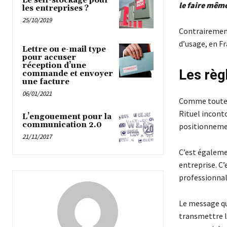
Le self-stockage pour
le faire même
les entreprises ?
25/10/2019
Contrairement
d’usage, en Fr
Lettre ou e-mail type
pour accuser
réception d’une
Les règ
commande et envoyer
une facture
06/01/2021
Comme tout
Rituel inconto
L’engouement pour la
communication 2.0
positionnemen
21/11/2017
C’est égaleme
entreprise. C’
professionnal
Le message qu
transmettre le