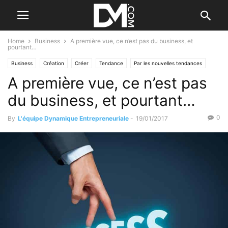
Home
Business
A première vue, ce n’est pas du business, et
pourtant…
Business
Création
Créer
Tendance
Par les nouvelles tendances
A première vue, ce n’est pas
du business, et pourtant…
0
By
L'équipe Dynamique Entrepreneuriale
-
19/01/2017