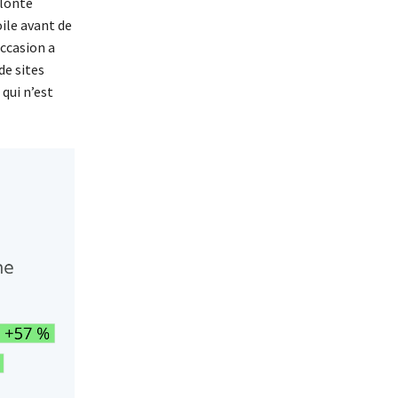
olonté
oile avant de
occasion a
de sites
qui n’est