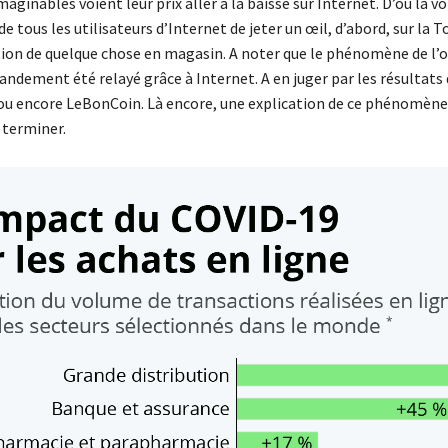
maginables voient leur prix aller à la baisse sur Internet. D’où la v
e tous les utilisateurs d’Internet de jeter un œil, d’abord, sur la T
ition de quelque chose en magasin. A noter que le phénomène de l’
ndement été relayé grâce à Internet. A en juger par les résultats 
 encore LeBonCoin. Là encore, une explication de ce phénomène 
 terminer.