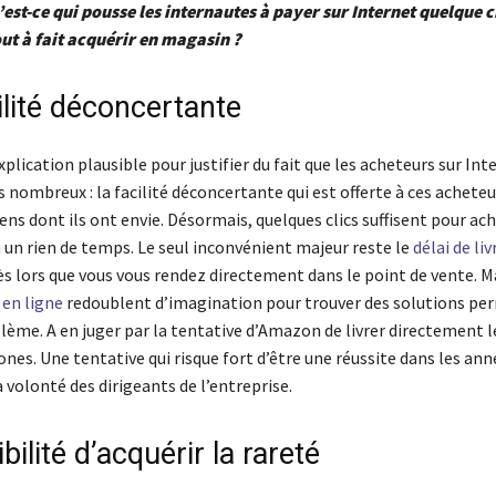
’est-ce qui pousse les internautes à payer sur Internet quelque c
ut à fait acquérir en magasin ?
ilité déconcertante
plication plausible pour justifier du fait que les acheteurs sur Int
s nombreux : la facilité déconcertante qui est offerte à ces achete
iens dont ils ont envie. Désormais, quelques clics suffisent pour ac
n un rien de temps. Le seul inconvénient majeur reste le
délai de li
ès lors que vous vous rendez directement dans le point de vente. Ma
 en ligne
redoublent d’imagination pour trouver des solutions pe
lème. A en juger par la tentative d’Amazon de livrer directement le
ones. Une tentative qui risque fort d’être une réussite dans les anné
la volonté des dirigeants de l’entreprise.
bilité d’acquérir la rareté