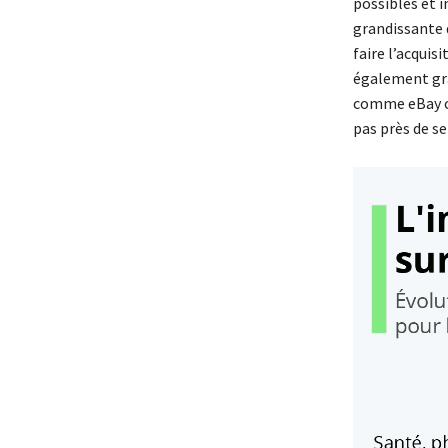
possibles et i
grandissante d
faire l’acquis
également gra
comme eBay ou
pas près de se