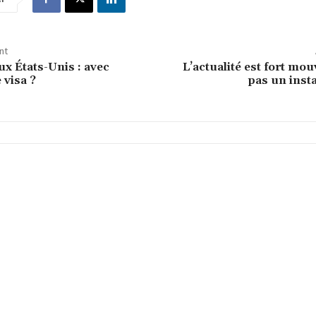
nt
ux États-Unis : avec
L’actualité est fort mo
 visa ?
pas un insta