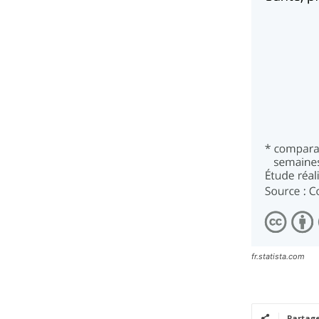
fr.statista.com
Partag