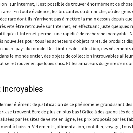
tion : sur Internet, il est possible de trouver énormément de cho
 rares. En toute évidence, les brocantes du dimanche, où des gens 
èce rare dont ils n’arrivent pas à mettre la main dessus depuis qu
ès vite être retrouvée sur Internet, en effectuant juste quelques 
outil qu’est Internet permet une rapidité de recherche incroyable
és nouvelles pour tous les acheteurs d’objets rares, de produits di
n autre pays du monde. Des timbres de collection, des vêtements 
dans le monde entier, des objets de collection introuvables ailleurs
ut se retrouver en quelques clics. Et les amateurs du genre s’en do
x incroyables
dernier élément de justification de ce phénomène grandissant de
 prix se trouvent être de plus en plus bas ! Grâce à des quantités 
alisées par les sites de vente en ligne, les prix proposés par les fa
ement à baisser. Vêtements, alimentation, mobilier, voyage, tous 