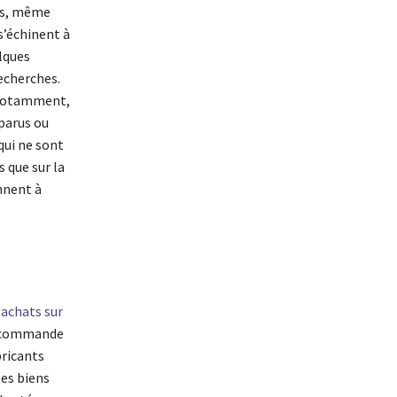
ses, même
s’échinent à
elques
recherches.
. Notamment,
sparus ou
qui ne sont
 que sur la
nnent à
s
achats sur
de commande
bricants
les biens