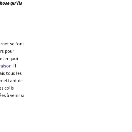
hose qu’ils
ernet se font
urs pour
heter quoi
vraison
. Il
is tous les
rmettant de
s colis
es à venir si