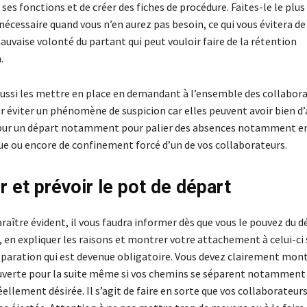
ses fonctions et de créer des fiches de procédure. Faites-le le plu
 nécessaire quand vous n’en aurez pas besoin, ce qui vous évitera de
auvaise volonté du partant qui peut vouloir faire de la rétention
.
ussi les mettre en place en demandant à l’ensemble des collabora
r éviter un phénomène de suspicion car elles peuvent avoir bien d’
pour un départ notamment pour palier des absences notamment en
e ou encore de confinement forcé d’un de vos collaborateurs.
r et prévoir le pot de départ
araître évident, il vous faudra informer dès que vous le pouvez du d
 en expliquer les raisons et montrer votre attachement à celui-ci s
séparation qui est devenue obligatoire. Vous devez clairement mont
uverte pour la suite même si vos chemins se séparent notamment 
ellement désirée. Il s’agit de faire en sorte que vos collaborateur