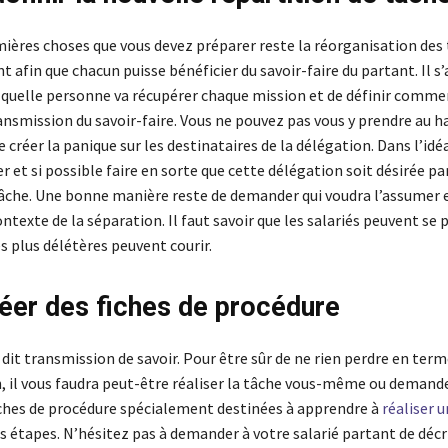
mières choses que vous devez préparer reste la réorganisation des 
t afin que chacun puisse bénéficier du savoir-faire du partant. Il s
 quelle personne va récupérer chaque mission et de définir comme
ansmission du savoir-faire. Vous ne pouvez pas vous y prendre au h
e créer la panique sur les destinataires de la délégation. Dans l’idé
 et si possible faire en sorte que cette délégation soit désirée par
âche. Une bonne manière reste de demander qui voudra l’assumer e
ontexte de la séparation. Il faut savoir que les salariés peuvent se 
s plus délétères peuvent courir.
réer des fiches de procédure
 dit transmission de savoir. Pour être sûr de ne rien perdre en ter
, il vous faudra peut-être réaliser la tâche vous-même ou demande
iches de procédure spécialement destinées à apprendre à
réaliser 
s étapes. N’hésitez pas à demander à votre salarié partant de décr