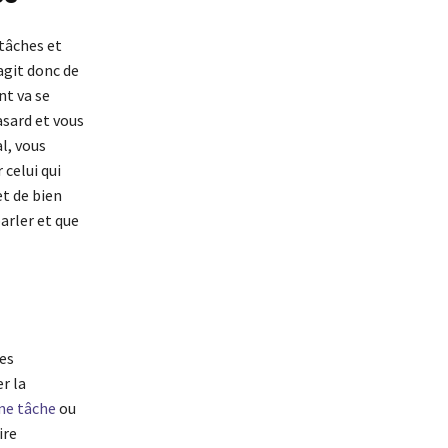
tâches et
’agit donc de
nt va se
asard et vous
al, vous
 celui qui
t de bien
parler et que
mes
r la
une tâche
ou
ire