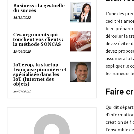
Business : la gestuelle
du succès
L’une des pre
16/12/2022
ceci très amon
bien préparer
Ces arguments qui
dérouler la tr
touchent vos clients :
devez éviter d
la méthode SONCAS
devez proposer
19/04/2020
assumera la t
IoTerop, la startup
expliquer le c
française pionnière et
les rumeurs le
spécialisée dans les
IoT (internet des
objets)
Faire c
26/07/2021
Qui dit départ
d’information
création de f
l’ensemble de