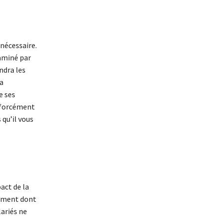
 nécessaire.
taminé par
ndra les
la
e ses
s forcément
qu’il vous
act de la
rement dont
lariés ne