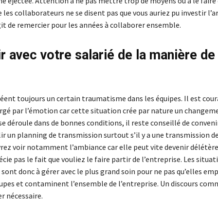
e éjectée. Attention à ne pas mettre trop de moyens ou à le faire
 les collaborateurs ne se disent pas que vous auriez pu investir l’
’agit de remercier pour les années à collaborer ensemble.
r avec votre salarié de la manière de
éent toujours un certain traumatisme dans les équipes. Il est cour
rgé par l’émotion car cette situation crée par nature un changem
se déroule dans de bonnes conditions, il reste conseillé de conveni
lir un planning de transmission surtout s’il y a une transmission d
vrez voir notamment l’ambiance car elle peut vite devenir délétère
cie pas le fait que vouliez le faire partir de l’entreprise. Les situat
 sont donc à gérer avec le plus grand soin pour ne pas qu’elles emp
upes et contaminent l’ensemble de l’entreprise. Un discours co
er nécessaire.