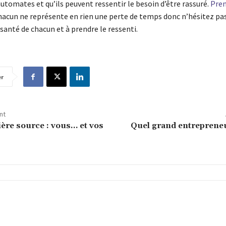
utomates et qu’ils peuvent ressentir le besoin d’être rassuré.
Pren
acun ne représente en rien une perte de temps donc n’hésitez pas 
 santé de chacun et à prendre le ressenti.
er
nt
ère source : vous… et vos
Quel grand entrepreneu