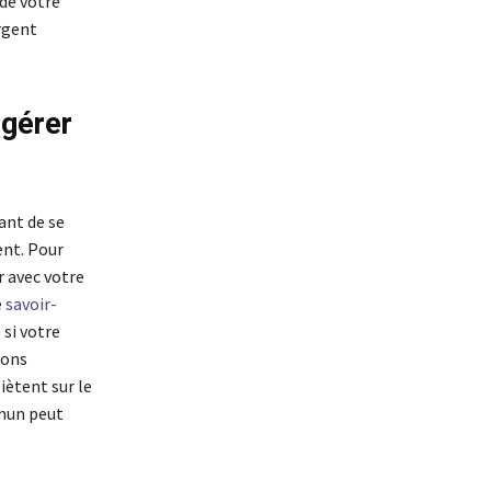
 de votre
argent
 gérer
ant de se
ent. Pour
r avec votre
e
savoir-
 si votre
ions
iètent sur le
mmun peut