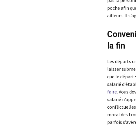
pas la personn
poche afin que
ailleurs. Il s
Conveni
la fin
Les départs cr
laisser subme
que le départ 
salarié d’étab
faire
. Vous de
salarié n’appré
conflictuelles
moral des tro
parfois s’avér