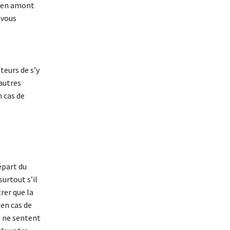
s en amont
 vous
teurs de s’y
autres
 cas de
épart du
urtout s’il
rer que la
en cas de
s ne sentent