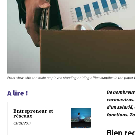
Front view with the male employee standing holding office supplies in the paper 
A lire !
De nombreuses
coronavirus. 
d’un salarié
,
Entrepreneur et
fonctions. Zo
réseaux
01/01/2007
Bien red