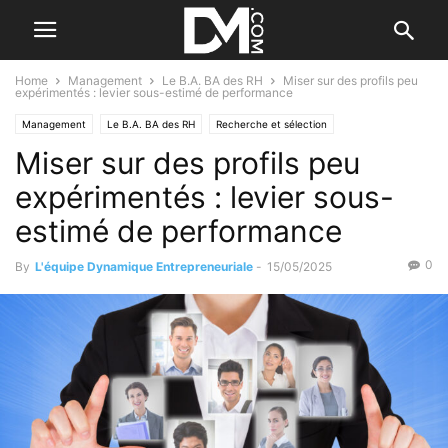
Home
Management
Le B.A. BA des RH
Miser sur des profils peu
expérimentés : levier sous-estimé de performance
Management
Le B.A. BA des RH
Recherche et sélection
Miser sur des profils peu
expérimentés : levier sous-
estimé de performance
0
By
L'équipe Dynamique Entrepreneuriale
-
15/05/2025