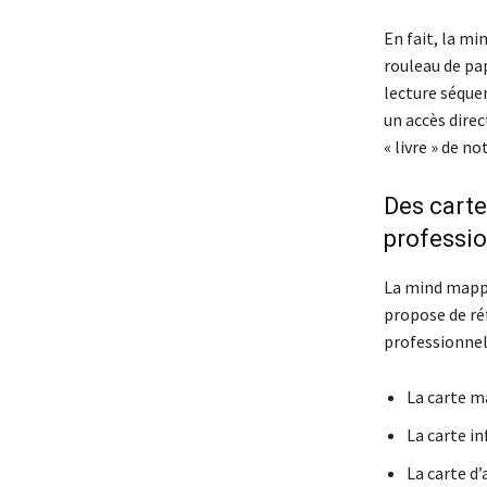
En fait, la m
rouleau de pap
lecture séquen
un accès direc
« livre » de no
Des carte
professio
La mind mappi
propose de réf
professionnell
La carte m
La carte in
La carte d’