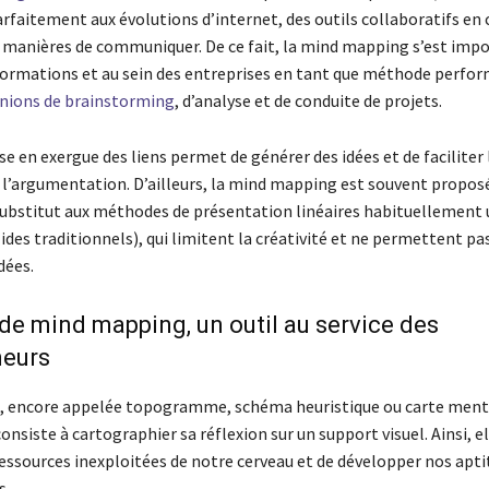
rfaitement aux évolutions d’internet, des outils collaboratifs en 
 manières de communiquer. De ce fait, la mind mapping s’est imp
rmations et au sein des entreprises en tant que méthode perfo
éunions de brainstorming
, d’analyse et de conduite de projets.
ise en exergue des liens permet de générer des idées et de faciliter 
 l’argumentation. D’ailleurs, la mind mapping est souvent prop
substitut aux méthodes de présentation linéaires habituellement u
des traditionnels), qui limitent la créativité et ne permettent pa
dées.
e mind mapping, un outil au service des
neurs
 encore appelée topogramme, schéma heuristique ou carte menta
nsiste à cartographier sa réflexion sur un support visuel. Ainsi, 
 ressources inexploitées de notre cerveau et de développer nos apt
s.