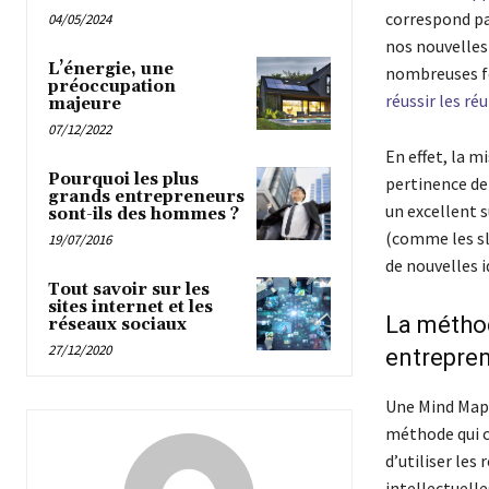
correspond pa
04/05/2024
nos nouvelles
L’énergie, une
nombreuses fo
préoccupation
réussir les r
majeure
07/12/2022
En effet, la m
Pourquoi les plus
pertinence de
grands entrepreneurs
un excellent 
sont-ils des hommes ?
(comme les sli
19/07/2016
de nouvelles i
Tout savoir sur les
sites internet et les
La méthod
réseaux sociaux
27/12/2020
entrepre
Une Mind Map,
méthode qui co
d’utiliser les
intellectuelle