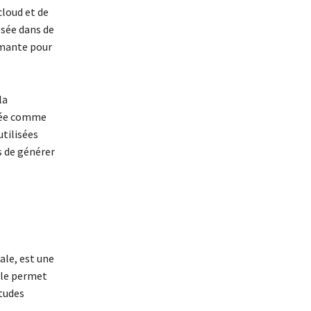
cloud et de
osée dans de
rmante pour
la
osée comme
tilisées
s de générer
le, est une
elle permet
itudes