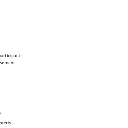
participants
eusement
x.
précis