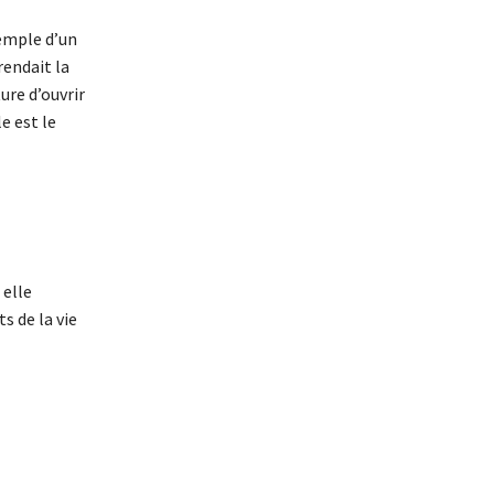
xemple d’un
rendait la
ure d’ouvrir
e est le
 elle
s de la vie