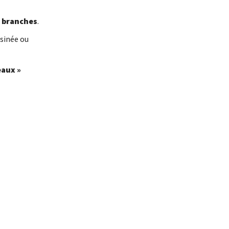
e
branches
.
sinée ou
aux »