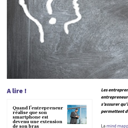
A lire !
Les entrepren
entrepreneurs
s’assurer qu’i
Quand l’entrepreneur
permettent d
réalise que son
smartphone est
devenu une extension
La
mind mapp
de son bras