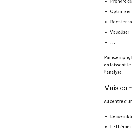
Prendre de
Optimiser 
Booster sa
Visualiser
…
Par exemple, 
en laissant l
l’analyse.
Mais com
Au centre d’un
L’ensemble
Le thème d