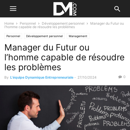
Home
Personnel
Développement personnel
Manager du Futur ou
l’homme capable de résoudre les problèmes
Personnel
Développement personnel
Management
Manager du Futur ou
Les qualités de l'entrepreneur
l’homme capable de résoudre
les problèmes
0
By
L'équipe Dynamique Entrepreneuriale
-
27/10/2024