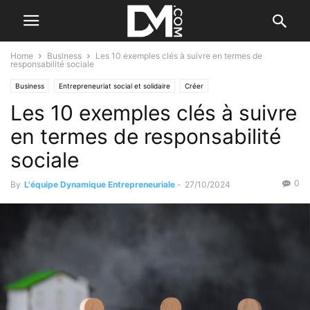
Home
Business
Les 10 exemples clés à suivre en termes de
responsabilité sociale
Business
Entrepreneuriat social et solidaire
Créer
Les 10 exemples clés à suivre
Le B.A. BA de la stratégie
Modèle
Social
en termes de responsabilité
sociale
0
By
L'équipe Dynamique Entrepreneuriale
-
27/10/2024