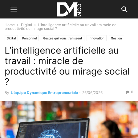
Home
Digital
L’intelligence artificielle au travail : miracle de
productivité ou mirage social ?
Digital
Personnel
Gestes qui vous trahissent
Innovation
Gestion
L’intelligence artificielle au
L’installation de l'entreprise
Reprendre/Céder
Vérifier l'entreprise
travail : miracle de
productivité ou mirage social
?
0
By
L'équipe Dynamique Entrepreneuriale
-
26/06/2026