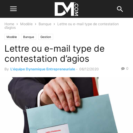
Home
Modèle
Banque
Lettre ou e-mail type de contestation
d’agios
Modèle
Banque
Gestion
Lettre ou e-mail type de
contestation d’agios
0
By
L'équipe Dynamique Entrepreneuriale
-
06/12/2020