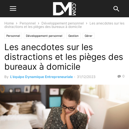
Home
Personnel
Développement personnel
Les anecdotes sur les
distractions et les pièges des bureaux à domicile
Personnel
Développement personnel
Gestion
Gérer
Les anecdotes sur les
Gestes qui vous trahissent
Les fautes de gestion
distractions et les pièges des
bureaux à domicile
0
By
L'équipe Dynamique Entrepreneuriale
-
31/12/2023