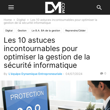
Home
Digital
Les 10 astuces incontournables pour optimiser la
gestion de la sécurité informatique
Digital
Gestion
Le B.A. BA de la gestion
Reprendre/Céder
Les 10 astuces
Vérifier l'entreprise
incontournables pour
optimiser la gestion de la
sécurité informatique
0
By
L'équipe Dynamique Entrepreneuriale
-
04/07/2024