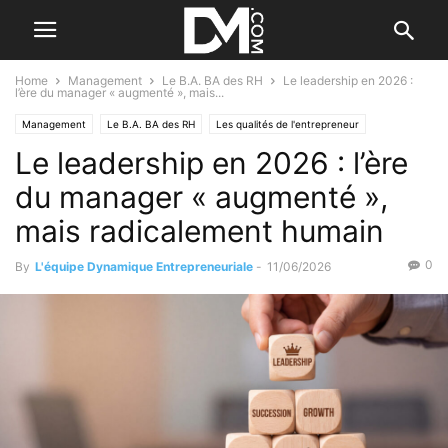
Home
Management
Le B.A. BA des RH
Le leadership en 2026 :
l’ère du manager « augmenté », mais...
Management
Le B.A. BA des RH
Les qualités de l'entrepreneur
Le leadership en 2026 : l’ère
Tendance
Les tendances
du manager « augmenté »,
mais radicalement humain
0
By
L'équipe Dynamique Entrepreneuriale
-
11/06/2026