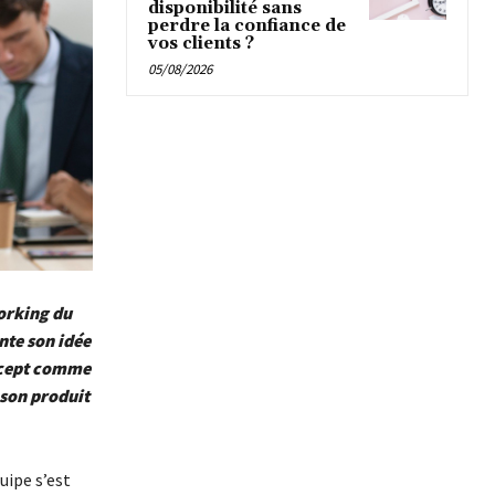
disponibilité sans
perdre la confiance de
vos clients ?
05/08/2026
working du
nte son idée
oncept comme
 son produit
uipe s’est