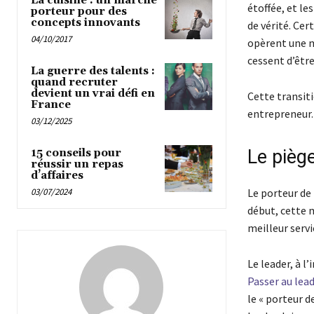
La cuisine : un marché
étoffée, et le
porteur pour des
concepts innovants
de vérité. Cer
04/10/2017
opèrent une mu
cessent d’êtr
La guerre des talents :
quand recruter
devient un vrai défi en
Cette transitio
France
entrepreneur.
03/12/2025
Le piège
15 conseils pour
réussir un repas
d’affaires
03/07/2024
Le porteur de 
début, cette m
meilleur serv
Le leader, à l
Passer au lea
le « porteur d