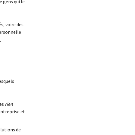
e gens qui le
s, voire des
personnelle
,
lesquels
tes
rien
entreprise et
olutions de