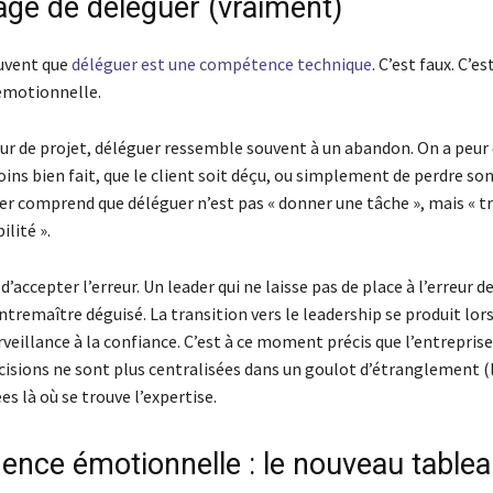
age de déléguer (vraiment)
uvent que
déléguer est une compétence technique
. C’est faux. C’es
motionnelle.
ur de projet, déléguer ressemble souvent à un abandon. On a peur 
oins bien fait, que le client soit déçu, ou simplement de perdre son 
der comprend que déléguer n’est pas « donner une tâche », mais « t
lité ».
d’accepter l’erreur. Un leader qui ne laisse pas de place à l’erreur d
ntremaître déguisé. La transition vers le leadership se produit lor
rveillance à la confiance. C’est à ce moment précis que l’entrepris
décisions ne sont plus centralisées dans un goulot d’étranglement (
es là où se trouve l’expertise.
igence émotionnelle : le nouveau table