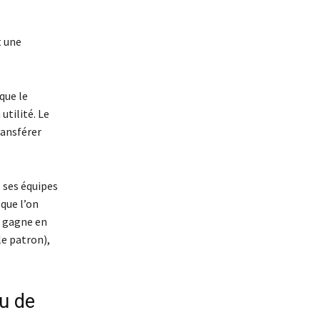
t une
que le
utilité. Le
ransférer
e ses équipes
sque l’on
e gagne en
le patron),
au de