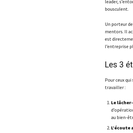
leader, s’ento
bousculent.
Un porteur de 
mentors. Il ac
est directeme
l’entreprise p
Les 3 ét
Pour ceux qui 
travailler :
Le lâcher
d’opération
au bien-êtr
L’écoute a