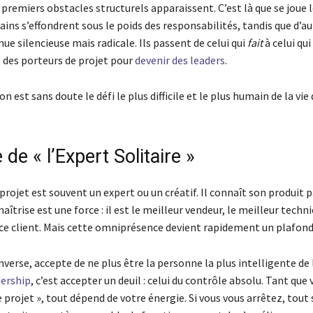
s premiers obstacles structurels apparaissent. C’est là que se jou
tains s’effondrent sous le poids des responsabilités, tandis que d’a
e silencieuse mais radicale. Ils passent de celui qui
fait
à celui qui
e des porteurs de projet pour
devenir des leaders
.
n est sans doute le défi le plus difficile et le plus humain de la vie
 de « l’Expert Solitaire »
projet est souvent un expert ou un créatif. Il connaît son produit p
aîtrise est une force : il est le meilleur vendeur, le meilleur techni
ice client. Mais cette omniprésence devient rapidement un plafond 
’inverse, accepte de ne plus être la personne la plus intelligente de 
dership
, c’est accepter un deuil : celui du contrôle absolu. Tant que
e projet », tout dépend de votre énergie. Si vous vous arrêtez, tout 