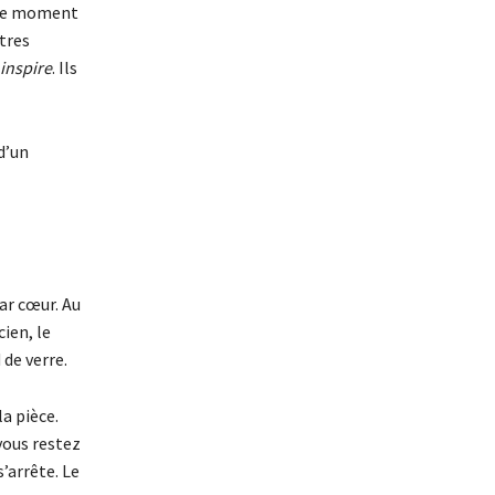
e le moment
utres
inspire
. Ils
 d’un
ar cœur. Au
cien, le
de verre.
la pièce.
 vous restez
s’arrête. Le