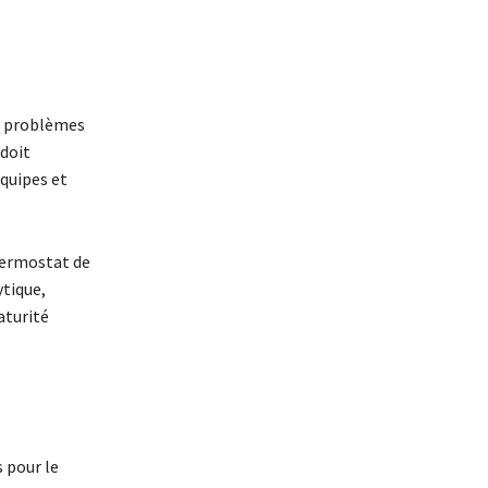
es problèmes
doit
quipes et
thermostat de
ytique,
aturité
 pour le