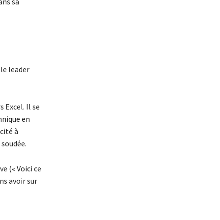
ans sa
 le leader
Excel. Il se
chnique en
cité à
 soudée.
e (« Voici ce
ns avoir sur