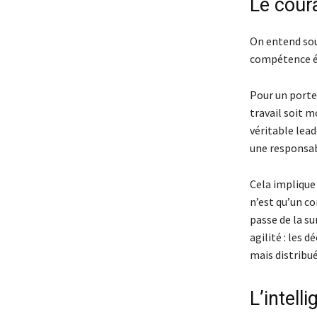
Le cour
On entend so
compétence é
Pour un porte
travail soit m
véritable lea
une responsabi
Cela implique 
n’est qu’un co
passe de la su
agilité : les 
mais distribué
L’intell