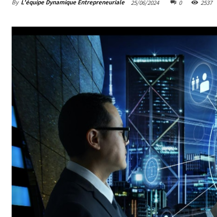
By
L'équipe Dynamique Entrepreneuriale
25/06/2024
0
2537