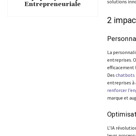
solutions inn
Entrepreneuriale
2 impac
Personnal
La personnali
entreprises. O
efficacement l
Des
chatbots 
entreprises à 
renforcer l’e
marque et aug
Optimisat
L’IA révoluti
leurs process