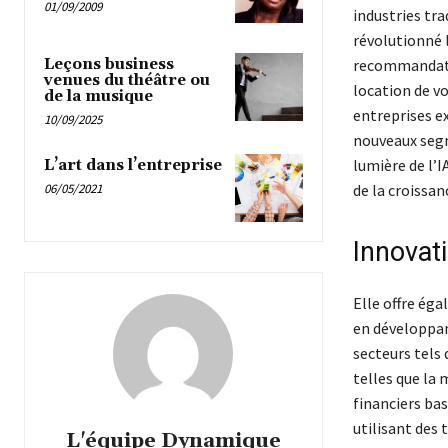
01/09/2009
industries tr
révolutionné l
recommandatio
Leçons business
venues du théâtre ou
location de vo
de la musique
entreprises ex
10/09/2025
nouveaux segm
lumière de l’I
L’art dans l’entreprise
de la croissan
06/05/2021
Innovati
Elle offre éga
en développan
secteurs tels 
telles que la 
financiers bas
utilisant des
L'équipe Dynamique