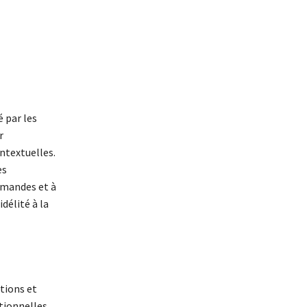
 par les
r
ntextuelles.
es
demandes et à
idélité à la
tions et
tionnelles