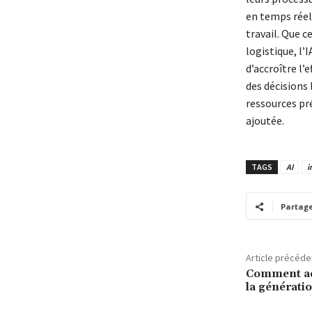
en temps réel 
travail. Que c
logistique, l’
d’accroître l’
des décisions
ressources pré
ajoutée.
TAGS
AI
i
Partag
Article précéde
Comment ada
la générati