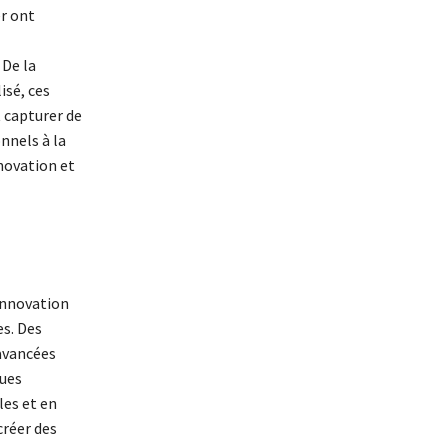
er ont
 De la
isé, ces
t capturer de
nnels à la
nnovation et
’innovation
es. Des
 avancées
ques
les et en
créer des