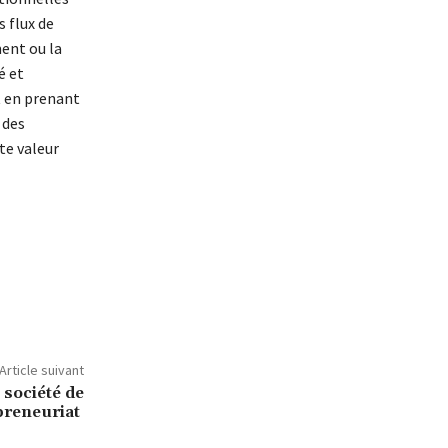
s flux de
ment ou la
é et
t en prenant
 des
te valeur
Article suivant
 société de
epreneuriat