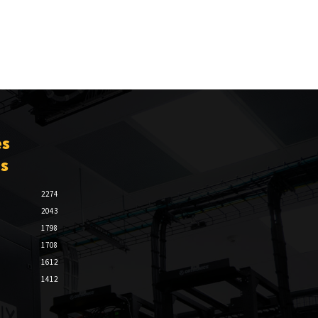
es
es
2274
2043
1798
1708
1612
1412