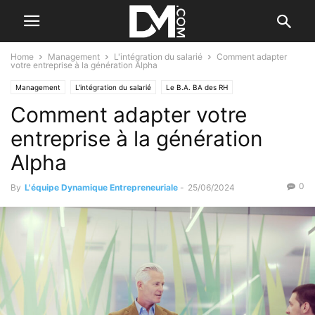
Home
Management
L'intégration du salarié
Comment adapter
votre entreprise à la génération Alpha
Management
L'intégration du salarié
Le B.A. BA des RH
Comment adapter votre
Motiver ses salariés
Tendance
Par les nouvelles tendances
Business
Valorisation d'entreprise
entreprise à la génération
Alpha
0
By
L'équipe Dynamique Entrepreneuriale
-
25/06/2024