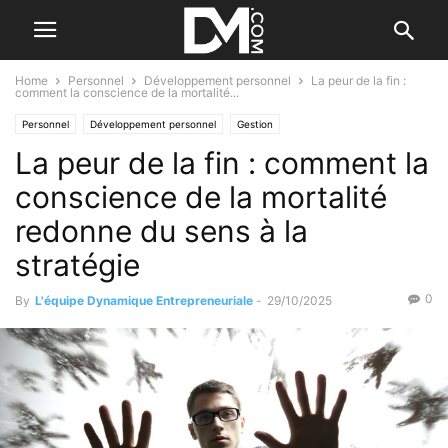
Home
Personnel
Développement personnel
La peur de la fin :
comment la conscience de la mortalité...
Personnel
Développement personnel
Gestion
La peur de la fin : comment la
Gestion du temps et du stress
Le B.A. BA de la gestion
conscience de la mortalité
redonne du sens à la
stratégie
0
By
L'équipe Dynamique Entrepreneuriale
-
29/10/2025