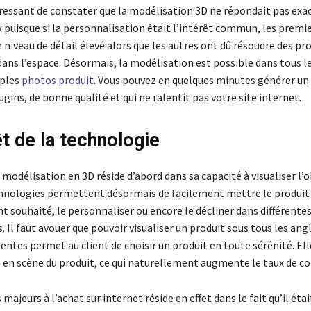
téressant de constater que la modélisation 3D ne répondait pas ex
puisque si la personnalisation était l’intérêt commun, les premie
 niveau de détail élevé alors que les autres ont dû résoudre des p
 dans l’espace. Désormais, la modélisation est possible dans tous 
mples
photos produit
. Vous pouvez en quelques minutes générer un
lugins, de bonne qualité et qui ne ralentit pas votre site internet.
êt de la technologie
a modélisation en 3D réside d’abord dans sa capacité à visualiser l’o
hnologies permettent désormais de facilement mettre le produit
 souhaité, le personnaliser ou encore le décliner dans différentes
. Il faut avouer que pouvoir visualiser un produit sous tous les ang
rentes permet au client de choisir un produit en toute sérénité. Ell
e en scène du produit, ce qui naturellement augmente le taux de co
s majeurs à l’achat sur internet réside en effet dans le fait qu’il ét