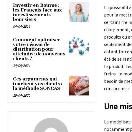
Investir en Bourse :
La possibilité
les Français face aux
pour la mettre
investissements
boursiers
certains frei
04/04/2019
chargement, co
produits ou en
Comment optimiser
seulement de 
votre réseau de
distribution pour
autant forcém
atteindre de nouveaux
clients ?
été de se ren
14/05/2024
le produit. L
freins : la mo
Ces arguments qui
besoin de mett
touchent vos clients :
concurrence.
la méthode SONCAS
19/04/2020
Une mis
La modélisatio
notamment pré