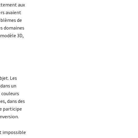
actement aux
rs avaient
roblèmes de
les domaines
 modèle 3D,
bjet. Les
 dans un
 couleurs
les, dans des
e participe
nversion.
ait impossible