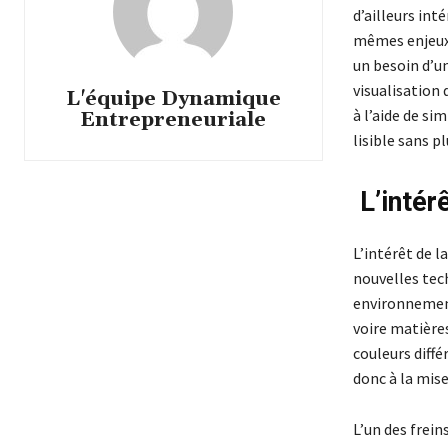
d’ailleurs in
mêmes enjeux 
un besoin d’un
visualisation
L'équipe Dynamique
à l’aide de si
Entrepreneuriale
lisible sans p
L’intér
L’intérêt de l
nouvelles tec
environnement
voire matières
couleurs diffé
donc à la mis
L’un des frein