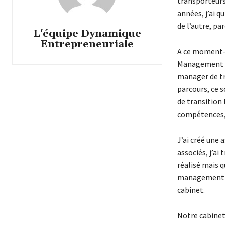
transporteurs 
années, j’ai q
de l’autre, pa
L'équipe Dynamique
Entrepreneuriale
A ce moment-l
Management ex
manager de tr
parcours, ce 
de transition 
compétences, 
J’ai créé une
associés, j’ai 
réalisé mais q
management de
cabinet.
Notre cabinet,