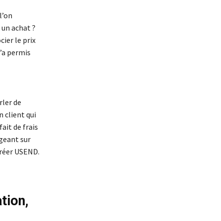
l’on
 un achat ?
ier le prix
’a permis
rler de
 client qui
ait de frais
geant sur
 créer USEND.
tion,