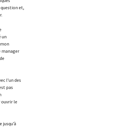
elques
 question et,
r.
e
é un
e mon
le manager
 de
ec l’un des
’est pas
n
ouvrir le
e jusqu’à