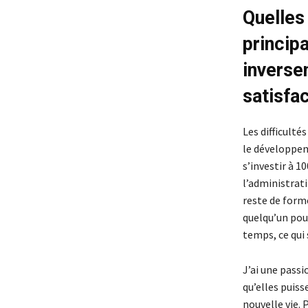
Quelles
principa
inverse
satisfa
Les difficult
le développem
s’investir à 1
l’administrati
reste de form
quelqu’un pour
temps, ce qui
J’ai une passi
qu’elles puiss
nouvelle vie.