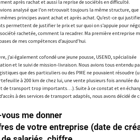
nt après rachat et aussi la reprise de sociétés en difficulté.
avions analysé que l’on retrouvait toujours la même structure, que 
 mêmes principes avant achat et après achat. Qu’est-ce qui justifie
 permettent de justifier le prix et sur quoi on s’appuie pour négoc
la société rachetée, comment la recadrer. Ma première entreprise m
s bases de mes compétences d’aujourd’hui.
ère, j’ai également cofondé une jeune pousse, USEND, spécialisée
ation et le suivi de mission-livraison. Nous avions tous entendu pa
istiques que des particuliers ou des PME ne pouvaient résoudre (un
tefeuille à 200 km de chez lui, une vente plusieurs fois annulée du f
t de transport trop importants…). Suite à ce constat et en échan
s d’accès à des services de transport adaptés, nous avons décidé de
-vous me donner
fres de votre entreprise (date de créa
de salariés, chiffre