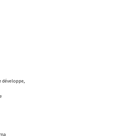
se développe,
e
 ma