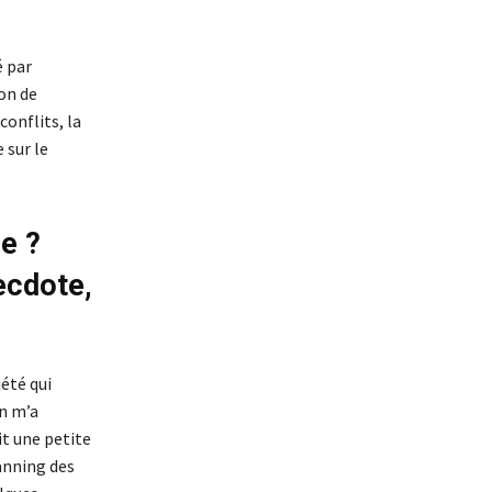
é par
ion de
onflits, la
 sur le
e ?
ecdote,
iété qui
on m’a
it une petite
lanning des