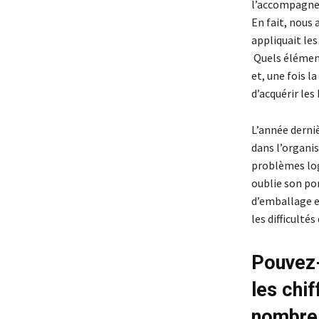
l’accompagneme
En fait, nous 
appliquait les
Quels éléments
et, une fois 
d’acquérir le
L’année derni
dans l’organis
problèmes log
oublie son por
d’emballage e
les difficulté
Pouvez
les chif
nombre 