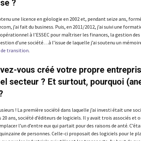
ise ?
btenu une licence en géologie en 2002 et, pendant seize ans, form
om, j’ai fait du business. Puis, en 2011/2012, j’ai suivi une format
érationnel à l’ESSEC pour maîtriser les finances, la gestion des c
gestion d’une société…à l’issue de laquelle j’ai soutenu un mémoire
e transition
.
vez-vous créé votre propre entrepris
el secteur ? Et surtout, pourquoi (an
?
usieurs ! La première société dans laquelle j’ai investi était une soc
 20 ans, société d’éditeurs de logiciels. Il y avait trois associés et 
placer l’un d’entre eux qui partait pour des raisons de anté. C’éta
quinzaine de personnes. Celle-ci proposait des logiciels pour le p