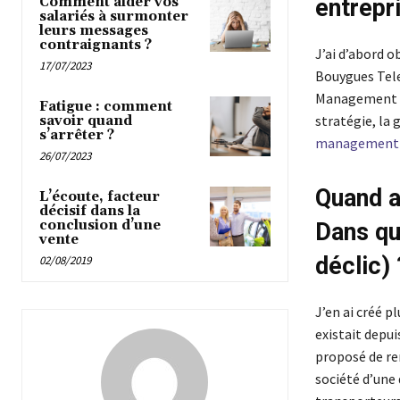
Comment aider vos
entrepr
salariés à surmonter
leurs messages
contraignants ?
J’ai d’abord o
17/07/2023
Bouygues Telec
Management op
Fatigue : comment
stratégie, la 
savoir quand
s’arrêter ?
management d
26/07/2023
Quand a
L’écoute, facteur
décisif dans la
conclusion d’une
Dans qu
vente
déclic) 
02/08/2019
J’en ai créé pl
existait depuis
proposé de rem
société d’une 