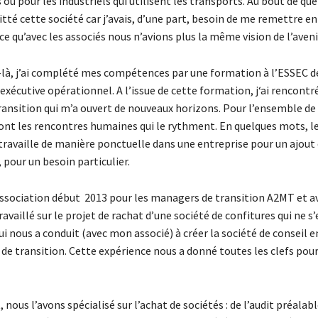
ou pour les industriels qui utilisent les transports. Au bout de qu
uitté cette société car j’avais, d’une part, besoin de me remettre en
rce qu’avec les associés nous n’avions plus la même vision de l’aveni
à, j’ai complété mes compétences par une formation à l’ESSEC d
écutive opérationnel. A l’issue de cette formation, j‘ai rencontr
ansition qui m’a ouvert de nouveaux horizons. Pour l’ensemble d
sont les rencontres humaines qui le rythment. En quelques mots, 
travaille de manière ponctuelle dans une entreprise pour un ajout
pour un besoin particulier.
 association début 2013 pour les managers de transition A2MT et av
travaillé sur le projet de rachat d’une société de confitures qui ne s
ui nous a conduit (avec mon associé) à créer la société de conseil e
 transition. Cette expérience nous a donné toutes les clefs pour 
 nous l’avons spécialisé sur l’achat de sociétés : de l’audit préalabl