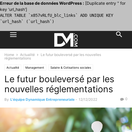
Erreur de la base de données WordPress :
[Duplicate entry '' for
key 'url_hash']
ALTER TABLE `x857vRLfU_blc_links` ADD UNIQUE KEY
`url_hash` (`url_hash`)
Home
Actualité
Le futur bouleversé par les nouvelles
réglementations
Actualité
Management
Salaire & Cotisations sociales
Le futur bouleversé par les
nouvelles réglementations
0
By
L'équipe Dynamique Entrepreneuriale
-
12/12/2022