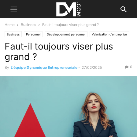
Home
Business
Faut-il toujours viser plus grand ?
Business
Personnel
Développement personnel
Valorisation d'entreprise
Faut-il toujours viser plus
grand ?
0
By
L'équipe Dynamique Entrepreneuriale
-
27/02/2025