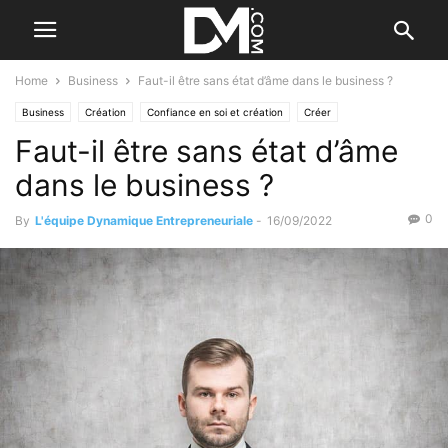
Home
Business
Faut-il être sans état d’âme dans le business ?
Business
Création
Confiance en soi et création
Créer
Faut-il être sans état d’âme
dans le business ?
0
By
L'équipe Dynamique Entrepreneuriale
-
16/09/2022