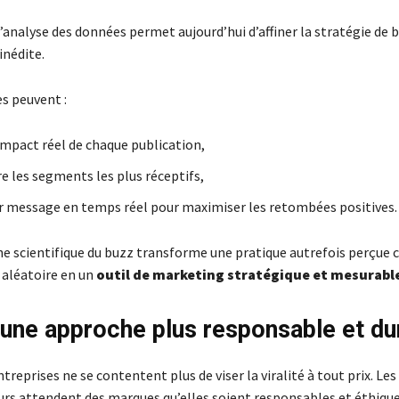
l’analyse des données permet aujourd’hui d’affiner la stratégie de 
inédite.
s peuvent :
impact réel de chaque publication,
 les segments les plus réceptifs,
ur message en temps réel pour maximiser les retombées positives.
e scientifique du buzz transforme une pratique autrefois perçu
aléatoire en un
outil de marketing stratégique et mesurabl
 une approche plus responsable et du
ntreprises ne se contentent plus de viser la viralité à tout prix. Les
s attendent des marques qu’elles soient responsables et éthiq