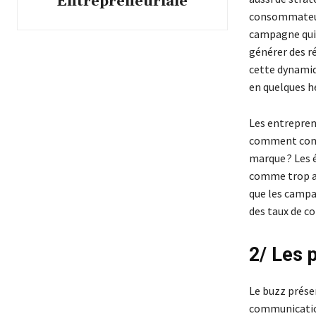
Entrepreneuriale
consommateurs
campagne qui 
générer des r
cette dynamiqu
en quelques he
Les entrepren
comment conce
marque ? Les
comme trop ar
que les campag
des taux de co
2/ Les 
Le buzz présen
communication.