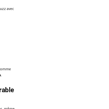
buzz avec
e comme
e
.
rable
ues, même