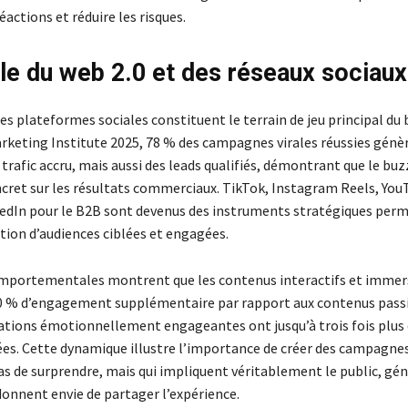
réactions et réduire les risques.
ôle du web 2.0 et des réseaux sociaux
les plateformes sociales constituent le terrain de jeu principal du 
rketing Institute 2025, 78 % des campagnes virales réussies génè
rafic accru, mais aussi des leads qualifiés, démontrant que le buz
cret sur les résultats commerciaux. TikTok, Instagram Reels, You
dIn pour le B2B sont devenus des instruments stratégiques per
tion d’audiences ciblées et engagées.
mportementales montrent que les contenus interactifs et immer
 % d’engagement supplémentaire par rapport aux contenus passif
cations émotionnellement engageantes ont jusqu’à trois fois plus
ées. Cette dynamique illustre l’importance de créer des campagnes
s de surprendre, mais qui impliquent véritablement le public, gé
donnent envie de partager l’expérience.