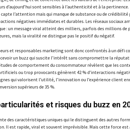
 d’aujourd’hui sont sensibles à l’authenticité et à la pertinence.
capte l’attention mais qui manque de substance ou de crédibilité
éactions négatives immédiates et durables. Les réseaux sociaux am
e : un message viral atteint des milliers, parfois des millions de
ures, mais la viralité ne distingue pas le positif du négatif.
eurs et responsables marketing sont donc confrontés à un défi c
voir un buzz qui suscite l’intérêt sans compromettre la réputati
 études de comportement du consommateur révèlent que les cont
tificiels ou trop provocants génèrent 42 % d’interactions négativ
nes qui valorisent l’utilité, l’innovation ou l’expérience client e
nversion supérieurs de 35 %.
particularités et risques du buzz en 2
te des caractéristiques uniques qui le distinguent des autres for
 Il est rapide, viral et souvent imprévisible. Mais cette force est 