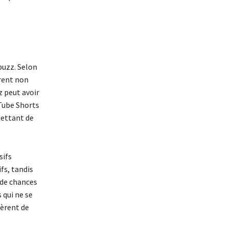
buzz. Selon
rent non
z peut avoir
Tube Shorts
mettant de
sifs
s, tandis
 de chances
 qui ne se
nèrent de