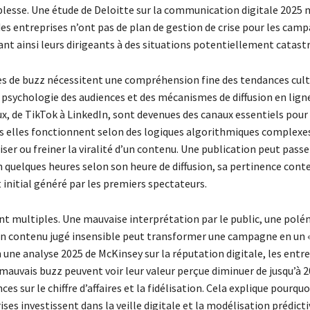
iblesse. Une étude de Deloitte sur la communication digitale 2025
des entreprises n’ont pas de plan de gestion de crise pour les cam
ant ainsi leurs dirigeants à des situations potentiellement catast
 de buzz nécessitent une compréhension fine des tendances cult
a psychologie des audiences et des mécanismes de diffusion en ligne
x, de TikTok à LinkedIn, sont devenues des canaux essentiels pour 
 elles fonctionnent selon des logiques algorithmiques complexes
ser ou freiner la viralité d’un contenu. Une publication peut pass
 quelques heures selon son heure de diffusion, sa pertinence conte
initial généré par les premiers spectateurs.
ont multiples. Une mauvaise interprétation par le public, une pol
n contenu jugé insensible peut transformer une campagne en un 
 une analyse 2025 de McKinsey sur la réputation digitale, les entr
mauvais buzz peuvent voir leur valeur perçue diminuer de jusqu’à 2
es sur le chiffre d’affaires et la fidélisation. Cela explique pourquo
ises investissent dans la veille digitale et la modélisation prédict