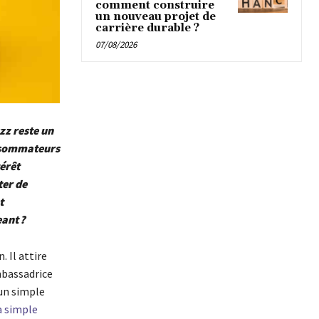
comment construire
un nouveau projet de
carrière durable ?
07/08/2026
zz reste un
onsommateurs
érêt
ter de
t
ant ?
. Il attire
mbassadrice
 un simple
a simple