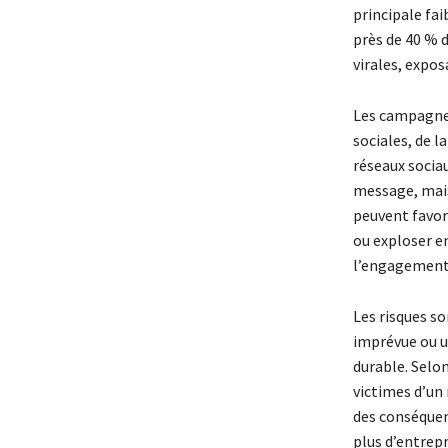
principale fa
près de 40 % 
virales, expos
Les campagnes
sociales, de l
réseaux sociau
message, mais
peuvent favori
ou exploser en
l’engagement 
Les risques s
imprévue ou u
durable. Selon
victimes d’un 
des conséquenc
plus d’entrepr