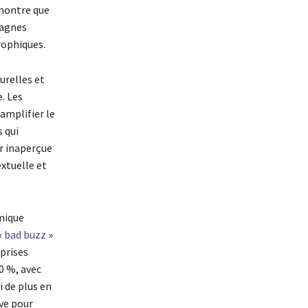
 montre que
pagnes
rophiques.
urelles et
. Les
amplifier le
 qui
er inaperçue
xtuelle et
émique
«
bad buzz
»
eprises
0 %, avec
i de plus en
ive pour