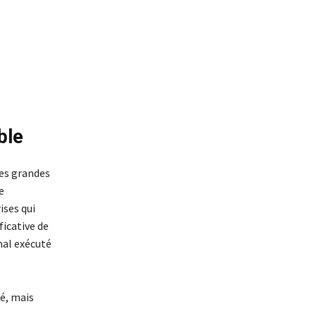
ble
Les grandes
e
ises qui
icative de
mal exécuté
té, mais