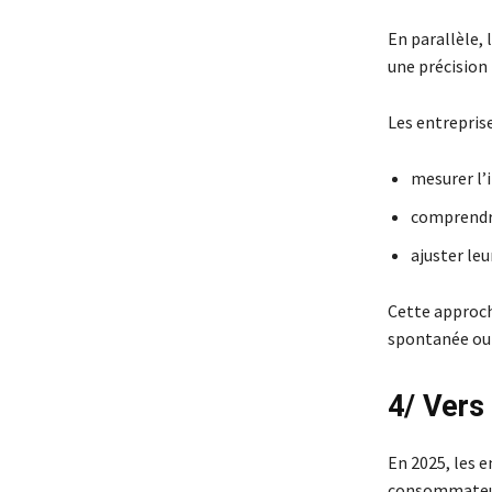
En parallèle, 
une précision 
Les entreprise
mesurer l’
comprendre
ajuster le
Cette approch
spontanée ou 
4/ Vers
En 2025, les e
consommateur