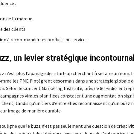
nfluence :
ion de la marque,
e des clients
ion à recommander les produits ou services.
uzz, un levier stratégique incontourna
zz n’est plus l’apanage des start-up cherchant à se faire un nom. 
omme les PME l’intègrent désormais dans une stratégie globale d
. Selon le Content Marketing Institute, près de 80 % des entrepr
 campagnes virales planifiées constatent une augmentation signif
client, tandis qu’un tiers d’entre elles reconnaissent qu’un buzz 
 leur image de manière durable.
souligne que le buzz n’est pas seulement une question de créativi
égie, de timing et de cohérence avec les valeurs de l’entreprise. Les