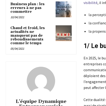
visibilité
, il i
Business plan : les
erreurs à ne pas
commettre
la percept
10/04/2021
la confianc
Chaud et froid, les
la propens
actualités ne
manquent pas de
rebondissements
comme le temps
1/ Le b
05/04/2021
En 2025, le bu
entreprises c
communication
déploient des
l’engagement 
peut affecter
Cette dualité 
L'équipe Dynamique
aussi de strat