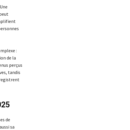
 Une
 peut
plifient
 personnes
omplexe :
on de la
enus perçus
es, tandis
nregistrent
025
mes de
aussi sa